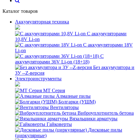
Каталог товаров
Аккумуляторная техника
С аккумуляторами
10,8V Li-on
С аккумуляторами 18V
Li-on
С
аккумуляторами 36V Li-on (18+18)
Без аккумулятора и
ЗУ --Z-версия
Электроинструменты
MT Серия
Алмазные пилы
Болгарки (УШМ)
Вентиляторы
Виброуплотнитель бетона
Вязальщики арматуры
Гайковерты
Дисковые пилы
(циркулярные)