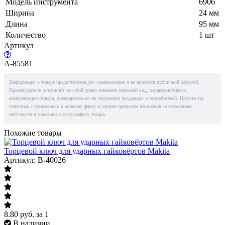
Модель инструмента
6906
Ширина
24 мм
Длина
95 мм
Количество
1 шт
Артикул
A-85581
Информация о товаре предоставлена для ознакомления и не является публичной офертой.
Производители оставляют за собой право изменять внешний вид, характеристики и
комплектацию товара, предварительно не уведомляя продавцов и потребителей. Просим вас
отнестись с пониманием к данному факту и заранее приносим извинения за возможные
неточности в описании и фотографиях товара.
Похожие товары
Торцевой ключ для ударных гайковёртов Makita
Артикул: B-40026
8.80
руб.
за 1
В наличии