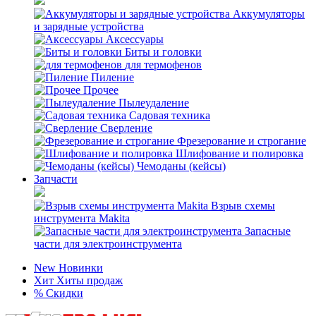
Аккумуляторы
и зарядные устройства
Аксессуары
Биты и головки
для термофенов
Пиление
Прочее
Пылеудаление
Садовая техника
Сверление
Фрезерование и строгание
Шлифование и полировка
Чемоданы (кейсы)
Запчасти
Взрыв схемы
инструмента Makita
Запасные
части для электроинструмента
New
Новинки
Хит
Хиты продаж
%
Скидки