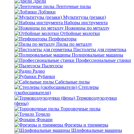
Дрели
Ленточные пилы
Лобзики
Мультитулы (резаки)
Наборы инструмента
Ножницы по металлу
Отбойные молотки
Перфораторы
Пилы по металлу
Пистолеты для герметика
Полировальные машины
Профессиональные станки
Пылесосы
Радио
Рубанки
Сабельные пилы
Степлеры
(скобосшиватели)
Термовоздуходувки
(фены)
Торцовочные пилы
Точило
Фонари
Фрезеры и триммеры
Шлифовальные машины