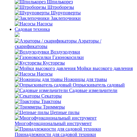
Шпилькорез
Штроборезы
Шуруповерты
Заклепочники
Насосы
Садовая техника
Аэраторы /
скарификаторы
Воздуходувки
Газонокосилки
Кусторезы
Мойки высокого давления
Насосы
Ножницы для травы
Опрыскиватель садовый
Садовые измельчители
Секаторы
Тракторы
Триммеры
Цепные пилы
Многофункциональный инструмент
Принадлежности для садовой техники