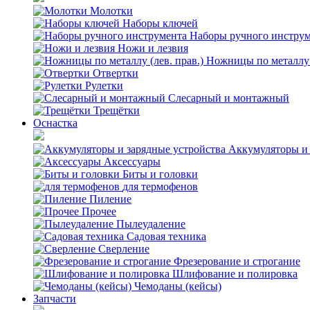
Молотки
Наборы ключей
Наборы ручного инстру
Ножи и лезвия
Ножницы по металлу (
Отвертки
Рулетки
Слесарный и монтажный
Трещётки
Оснастка
Аккумуляторы и 
Аксессуары
Биты и головки
для термофенов
Пиление
Прочее
Пылеудаление
Садовая техника
Сверление
Фрезерование и строгание
Шлифование и полировка
Чемоданы (кейсы)
Запчасти