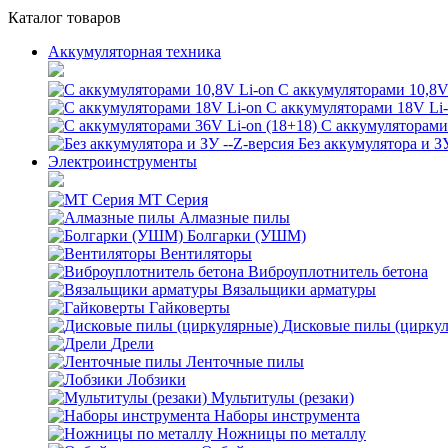
Каталог товаров
Аккумуляторная техника
С аккумуляторами 10,8V
С аккумуляторами 18V Li
С аккумуляторами 
Без аккумулятора и З
Электроинструменты
MT Серия
Алмазные пилы
Болгарки (УШМ)
Вентиляторы
Виброуплотнитель бетона
Вязальщики арматуры
Гайковерты
Дисковые пилы (цирку
Дрели
Ленточные пилы
Лобзики
Мультитулы (резаки)
Наборы инструмента
Ножницы по металлу