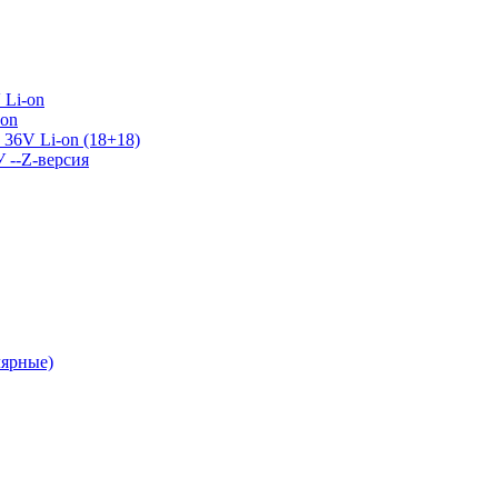
 Li-on
-on
36V Li-on (18+18)
У --Z-версия
лярные)