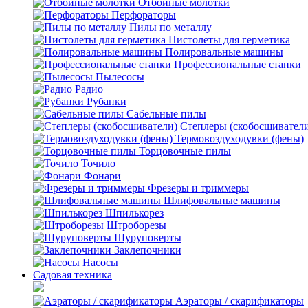
Отбойные молотки
Перфораторы
Пилы по металлу
Пистолеты для герметика
Полировальные машины
Профессиональные станки
Пылесосы
Радио
Рубанки
Сабельные пилы
Степлеры (скобосшивател
Термовоздуходувки (фены)
Торцовочные пилы
Точило
Фонари
Фрезеры и триммеры
Шлифовальные машины
Шпилькорез
Штроборезы
Шуруповерты
Заклепочники
Насосы
Садовая техника
Аэраторы / скарификаторы