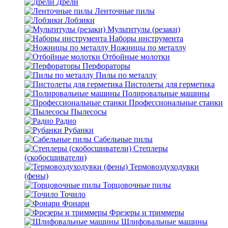
Дрели
Ленточные пилы
Лобзики
Мультитулы (резаки)
Наборы инструмента
Ножницы по металлу
Отбойные молотки
Перфораторы
Пилы по металлу
Пистолеты для герметика
Полировальные машины
Профессиональные станки
Пылесосы
Радио
Рубанки
Сабельные пилы
Степлеры
(скобосшиватели)
Термовоздуходувки
(фены)
Торцовочные пилы
Точило
Фонари
Фрезеры и триммеры
Шлифовальные машины