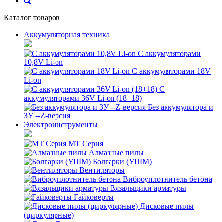
Каталог товаров
Аккумуляторная техника
С аккумуляторами
10,8V Li-on
С аккумуляторами 18V
Li-on
С
аккумуляторами 36V Li-on (18+18)
Без аккумулятора и
ЗУ --Z-версия
Электроинструменты
MT Серия
Алмазные пилы
Болгарки (УШМ)
Вентиляторы
Виброуплотнитель бетона
Вязальщики арматуры
Гайковерты
Дисковые пилы
(циркулярные)