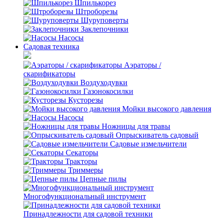
Шпилькорез
Штроборезы
Шуруповерты
Заклепочники
Насосы
Садовая техника
Аэраторы /
скарификаторы
Воздуходувки
Газонокосилки
Кусторезы
Мойки высокого давления
Насосы
Ножницы для травы
Опрыскиватель садовый
Садовые измельчители
Секаторы
Тракторы
Триммеры
Цепные пилы
Многофункциональный инструмент
Принадлежности для садовой техники