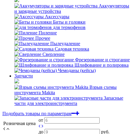
Аккумуляторы
и зарядные устройства
Аксессуары
Биты и головки
для термофенов
Пиление
Прочее
Пылеудаление
Садовая техника
Сверление
Фрезерование и строгание
Шлифование и полировка
Чемоданы (кейсы)
Запчасти
Взрыв схемы
инструмента Makita
Запасные
части для электроинструмента
Подобрать товары по параметрам
от
Розничная цена
до
руб.