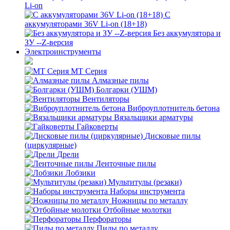
Li-on
С
аккумуляторами 36V Li-on (18+18)
Без аккумулятора и
ЗУ --Z-версия
Электроинструменты
MT Серия
Алмазные пилы
Болгарки (УШМ)
Вентиляторы
Виброуплотнитель бетона
Вязальщики арматуры
Гайковерты
Дисковые пилы
(циркулярные)
Дрели
Ленточные пилы
Лобзики
Мультитулы (резаки)
Наборы инструмента
Ножницы по металлу
Отбойные молотки
Перфораторы
Пилы по металлу