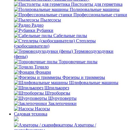
Пистолеты для герметика
Полировальные машины
Профессиональные станки
Пылесосы
Радио
Рубанки
Сабельные пилы
Степлеры
(скобосшиватели)
Термовоздуходувки
(фены)
Торцовочные пилы
Точило
Фонари
Фрезеры и триммеры
Шлифовальные машины
Шпилькорез
Штроборезы
Шуруповерты
Заклепочники
Насосы
Садовая техника
Аэраторы /