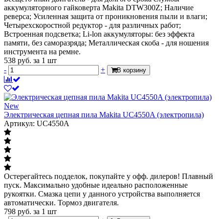
аккумуляторного гайковерта Makita DTW300Z; Наличие
реверса; Усиленная защита от проникновения пыли и влаги;
Четырехскоростной редуктор - для различных работ;
Встроенная подсветка; Li-lon аккумуляторы: без эффекта
памяти, без саморазряда; Металлическая скоба - для ношения
инструмента на ремне.
538
руб.
за 1 шт
-
+
В корзину
New
Электрическая цепная пила Makita UC4550A (электропила)
Артикул: UC4550A
Остерегайтесь подделок, покупайте у офф. дилеров! Плавный
пуск. Максимально удобные идеально расположенные
рукоятки. Смазка цепи у данного устройства выполняется
автоматически. Тормоз двигателя.
798
руб.
за 1 шт