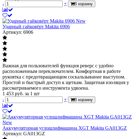
-
+
В корзину
New
Ударный гайковёрт Makita 6906
Артикул: 6906
Важная для пользователей функция реверс с удобно
расположенным переключателем. Комфортная в работе
рукоятка с предотвращающим соскальзывание выступом.
Простой и быстрый доступ к щеткам. Защитная изоляция у
рассматриваемого инструмента удвоена.
1 453
руб.
за 1 шт
-
+
В корзину
New
Аккумуляторная углошлифмашина XGT Makita GA013GZ
Артикул: GA013GZ