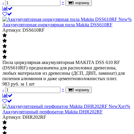
-
+
В корзину
New
%
Аккумуляторная циркулярная пила Makita DSS610RF
Артикул: DSS610RF
Пила циркулярная аккумуляторная MAKITA DSS 610 RF
(DSS610RF) предназначена для распиловки древесины,
любых материалов из древесины (ДСП, ДВП, ламинат) для
пиления алюминия и даже цементноволокнистых плит.
983
руб.
за 1 шт
-
+
В корзину
New
Хит
%
Аккумуляторный перфоратор Makita DHR202RF
Артикул: DHR202RF