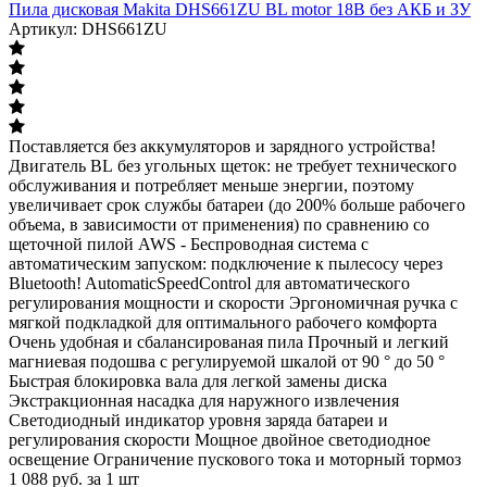
Пила дисковая Makita DHS661ZU BL motor 18В без АКБ и ЗУ
Артикул: DHS661ZU
Поставляется без аккумуляторов и зарядного устройства!
Двигатель BL без угольных щеток: не требует технического
обслуживания и потребляет меньше энергии, поэтому
увеличивает срок службы батареи (до 200% больше рабочего
объема, в зависимости от применения) по сравнению со
щеточной пилой AWS - Беспроводная система с
автоматическим запуском: подключение к пылесосу через
Bluetooth! AutomaticSpeedControl для автоматического
регулирования мощности и скорости Эргономичная ручка с
мягкой подкладкой для оптимального рабочего комфорта
Очень удобная и сбалансированая пила Прочный и легкий
магниевая подошва с регулируемой шкалой от 90 ° до 50 °
Быстрая блокировка вала для легкой замены диска
Экстракционная насадка для наружного извлечения
Светодиодный индикатор уровня заряда батареи и
регулирования скорости Мощное двойное светодиодное
освещение Ограничение пускового тока и моторный тормоз
1 088
руб.
за 1 шт