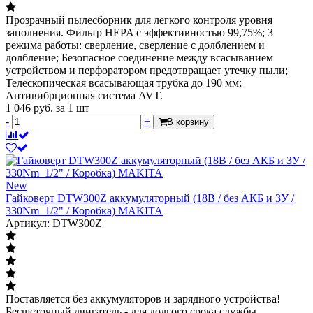
Прозрачный пылесборник для легкого контроля уровня
заполнения. Фильтр HEPA с эффективностью 99,75%; 3
режима работы: сверление, сверление с долблением и
долбление; Безопасное соединение между всасыванием
устройством и перфоратором предотвращает утечку пыли;
Телескопическая всасывающая трубка до 190 мм;
Антивибрционная система AVT.
1 046
руб.
за 1 шт
-
+
В корзину
New
Гайковерт DTW300Z аккумуляторный (18В / без АКБ и ЗУ /
330Nm_1/2" / Коробка) MAKITA
Артикул: DTW300Z
Поставляется без аккумуляторов и зарядного устройства!
Бесщеточный двигатель - для долгого срока службы