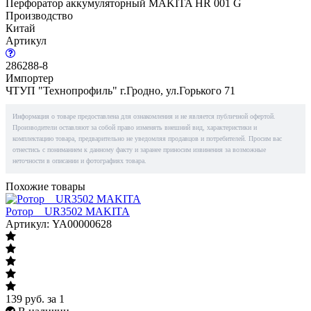
Перфоратор аккумуляторный MAKITA HR 001 G
Производство
Китай
Артикул
286288-8
Импортер
ЧТУП "Технопрофиль" г.Гродно, ул.Горького 71
Информация о товаре предоставлена для ознакомления и не является публичной офертой.
Производители оставляют за собой право изменять внешний вид, характеристики и
комплектацию товара, предварительно не уведомляя продавцов и потребителей. Просим вас
отнестись с пониманием к данному факту и заранее приносим извинения за возможные
неточности в описании и фотографиях товара.
Похожие товары
Ротор__UR3502 MAKITA
Артикул: YA00000628
139
руб.
за 1