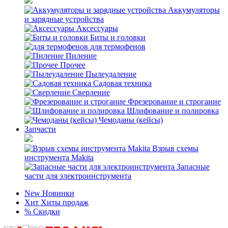
Аккумуляторы
и зарядные устройства
Аксессуары
Биты и головки
для термофенов
Пиление
Прочее
Пылеудаление
Садовая техника
Сверление
Фрезерование и строгание
Шлифование и полировка
Чемоданы (кейсы)
Запчасти
Взрыв схемы
инструмента Makita
Запасные
части для электроинструмента
New
Новинки
Хит
Хиты продаж
%
Скидки