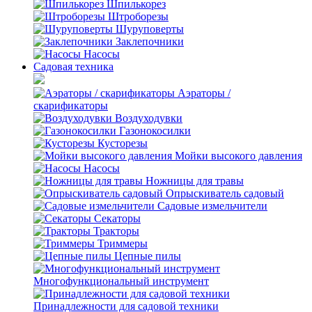
Шпилькорез
Штроборезы
Шуруповерты
Заклепочники
Насосы
Садовая техника
Аэраторы /
скарификаторы
Воздуходувки
Газонокосилки
Кусторезы
Мойки высокого давления
Насосы
Ножницы для травы
Опрыскиватель садовый
Садовые измельчители
Секаторы
Тракторы
Триммеры
Цепные пилы
Многофункциональный инструмент
Принадлежности для садовой техники