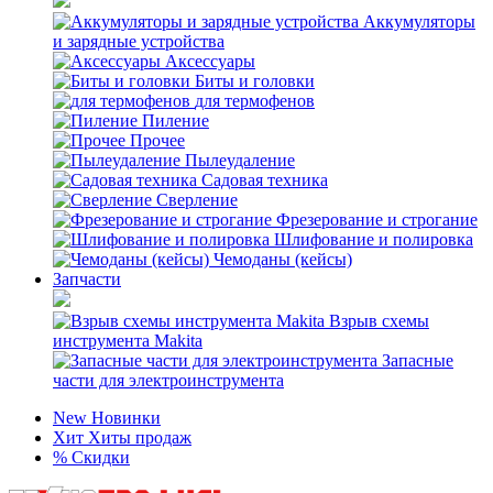
Аккумуляторы
и зарядные устройства
Аксессуары
Биты и головки
для термофенов
Пиление
Прочее
Пылеудаление
Садовая техника
Сверление
Фрезерование и строгание
Шлифование и полировка
Чемоданы (кейсы)
Запчасти
Взрыв схемы
инструмента Makita
Запасные
части для электроинструмента
New
Новинки
Хит
Хиты продаж
%
Скидки