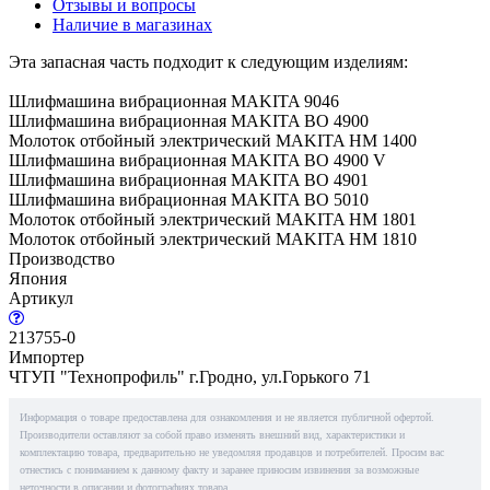
Отзывы и вопросы
Наличие в магазинах
Эта запасная часть подходит к следующим изделиям:
Шлифмашина вибрационная MAKITA 9046
Шлифмашина вибрационная MAKITA BO 4900
Молоток отбойный электрический MAKITA HM 1400
Шлифмашина вибрационная MAKITA BO 4900 V
Шлифмашина вибрационная MAKITA BO 4901
Шлифмашина вибрационная MAKITA BO 5010
Молоток отбойный электрический MAKITA HM 1801
Молоток отбойный электрический MAKITA HM 1810
Производство
Япония
Артикул
213755-0
Импортер
ЧТУП "Технопрофиль" г.Гродно, ул.Горького 71
Информация о товаре предоставлена для ознакомления и не является публичной офертой.
Производители оставляют за собой право изменять внешний вид, характеристики и
комплектацию товара, предварительно не уведомляя продавцов и потребителей. Просим вас
отнестись с пониманием к данному факту и заранее приносим извинения за возможные
неточности в описании и фотографиях товара.