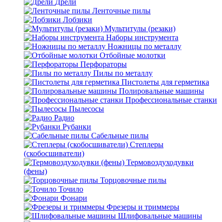
Дрели
Ленточные пилы
Лобзики
Мультитулы (резаки)
Наборы инструмента
Ножницы по металлу
Отбойные молотки
Перфораторы
Пилы по металлу
Пистолеты для герметика
Полировальные машины
Профессиональные станки
Пылесосы
Радио
Рубанки
Сабельные пилы
Степлеры
(скобосшиватели)
Термовоздуходувки
(фены)
Торцовочные пилы
Точило
Фонари
Фрезеры и триммеры
Шлифовальные машины