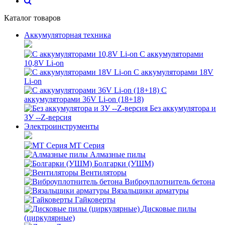
Каталог товаров
Аккумуляторная техника
С аккумуляторами
10,8V Li-on
С аккумуляторами 18V
Li-on
С
аккумуляторами 36V Li-on (18+18)
Без аккумулятора и
ЗУ --Z-версия
Электроинструменты
MT Серия
Алмазные пилы
Болгарки (УШМ)
Вентиляторы
Виброуплотнитель бетона
Вязальщики арматуры
Гайковерты
Дисковые пилы
(циркулярные)