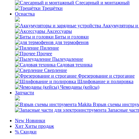
Слесарный и монтажный
Трещётки
Оснастка
Аккумуляторы и 
Аксессуары
Биты и головки
для термофенов
Пиление
Прочее
Пылеудаление
Садовая техника
Сверление
Фрезерование и строгание
Шлифование и полировка
Чемоданы (кейсы)
Запчасти
Взрыв схемы инструм
Запасные част
New
Новинки
Хит
Хиты продаж
%
Скидки