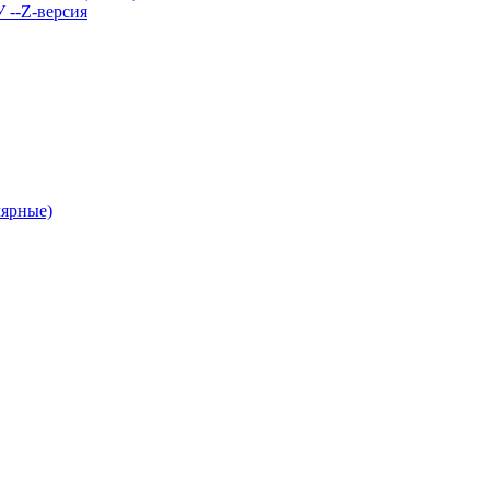
У --Z-версия
лярные)