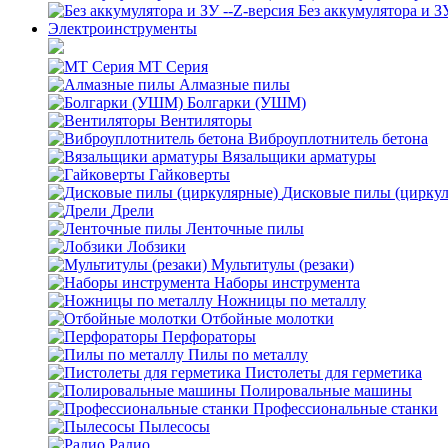
Без аккумулятора и З
Электроинструменты
MT Серия
Алмазные пилы
Болгарки (УШМ)
Вентиляторы
Виброуплотнитель бетона
Вязальщики арматуры
Гайковерты
Дисковые пилы (цирку
Дрели
Ленточные пилы
Лобзики
Мультитулы (резаки)
Наборы инструмента
Ножницы по металлу
Отбойные молотки
Перфораторы
Пилы по металлу
Пистолеты для герметика
Полировальные машины
Профессиональные станки
Пылесосы
Радио