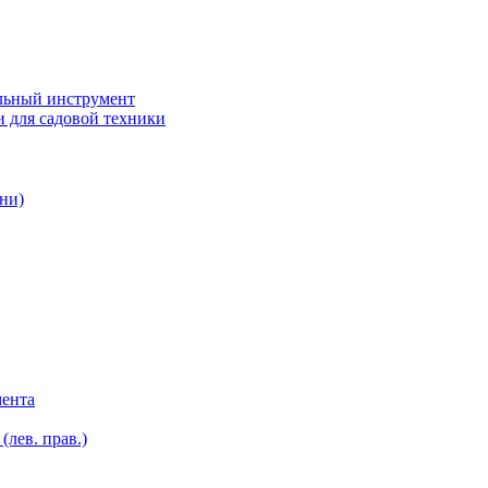
ьный инструмент
 для садовой техники
ни)
мента
лев. прав.)