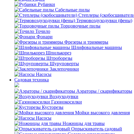
Рубанки
Сабельные пилы
Степлеры (скобосшивател
Термовоздуходувки (фены)
Торцовочные пилы
Точило
Фонари
Фрезеры и триммеры
Шлифовальные машины
Шпилькорез
Штроборезы
Шуруповерты
Заклепочники
Насосы
Садовая техника
Аэраторы / скарификаторы
Воздуходувки
Газонокосилки
Кусторезы
Мойки высокого давления
Насосы
Ножницы для травы
Опрыскиватель садовый