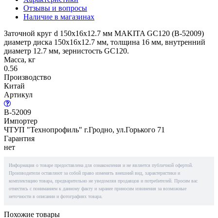
Отзывы и вопросы
Наличие в магазинах
Заточной круг d 150x16x12.7 мм MAKITA GC120 (B-52009)
диаметр диска 150х16х12.7 мм, толщина 16 мм, внутренний
диаметр 12.7 мм, зернистость GC120.
Масса, кг
0.56
Производство
Китай
Артикул
B-52009
Импортер
ЧТУП "Технопрофиль" г.Гродно, ул.Горького 71
Гарантия
нет
Информация о товаре предоставлена для ознакомления и не является публичной офертой.
Производители оставляют за собой право изменять внешний вид, характеристики и
комплектацию товара, предварительно не уведомляя продавцов и потребителей. Просим вас
отнестись с пониманием к данному факту и заранее приносим извинения за возможные
неточности в описании и фотографиях товара.
Похожие товары