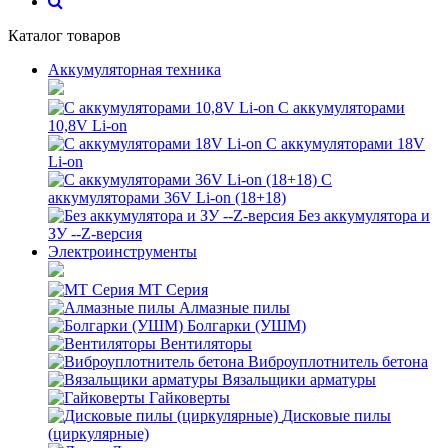
Каталог товаров
Аккумуляторная техника
С аккумуляторами
10,8V Li-on
С аккумуляторами 18V
Li-on
С
аккумуляторами 36V Li-on (18+18)
Без аккумулятора и
ЗУ --Z-версия
Электроинструменты
MT Серия
Алмазные пилы
Болгарки (УШМ)
Вентиляторы
Виброуплотнитель бетона
Вязальщики арматуры
Гайковерты
Дисковые пилы
(циркулярные)