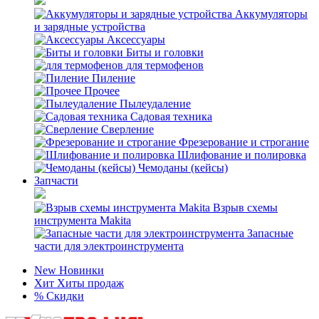
Аккумуляторы
и зарядные устройства
Аксессуары
Биты и головки
для термофенов
Пиление
Прочее
Пылеудаление
Садовая техника
Сверление
Фрезерование и строгание
Шлифование и полировка
Чемоданы (кейсы)
Запчасти
Взрыв схемы
инструмента Makita
Запасные
части для электроинструмента
New
Новинки
Хит
Хиты продаж
%
Скидки