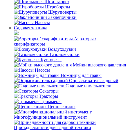
Шпилькорез
Штроборезы
Шуруповерты
Заклепочники
Насосы
Садовая техника
Аэраторы /
скарификаторы
Воздуходувки
Газонокосилки
Кусторезы
Мойки высокого давления
Насосы
Ножницы для травы
Опрыскиватель садовый
Садовые измельчители
Секаторы
Тракторы
Триммеры
Цепные пилы
Многофункциональный инструмент
Принадлежности для садовой техники