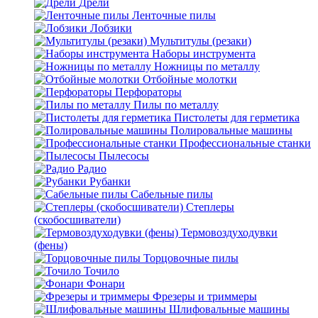
Дрели
Ленточные пилы
Лобзики
Мультитулы (резаки)
Наборы инструмента
Ножницы по металлу
Отбойные молотки
Перфораторы
Пилы по металлу
Пистолеты для герметика
Полировальные машины
Профессиональные станки
Пылесосы
Радио
Рубанки
Сабельные пилы
Степлеры
(скобосшиватели)
Термовоздуходувки
(фены)
Торцовочные пилы
Точило
Фонари
Фрезеры и триммеры
Шлифовальные машины