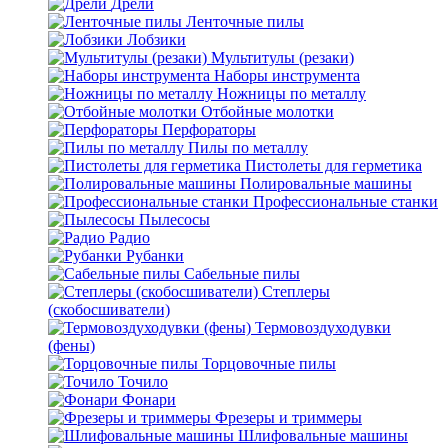
Дрели
Ленточные пилы
Лобзики
Мультитулы (резаки)
Наборы инструмента
Ножницы по металлу
Отбойные молотки
Перфораторы
Пилы по металлу
Пистолеты для герметика
Полировальные машины
Профессиональные станки
Пылесосы
Радио
Рубанки
Сабельные пилы
Степлеры
(скобосшиватели)
Термовоздуходувки
(фены)
Торцовочные пилы
Точило
Фонари
Фрезеры и триммеры
Шлифовальные машины