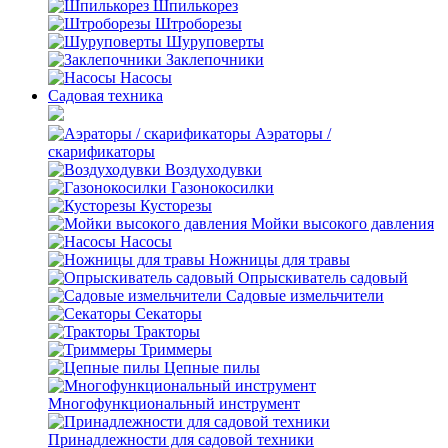
Шпилькорез
Штроборезы
Шуруповерты
Заклепочники
Насосы
Садовая техника
Аэраторы /
скарификаторы
Воздуходувки
Газонокосилки
Кусторезы
Мойки высокого давления
Насосы
Ножницы для травы
Опрыскиватель садовый
Садовые измельчители
Секаторы
Тракторы
Триммеры
Цепные пилы
Многофункциональный инструмент
Принадлежности для садовой техники