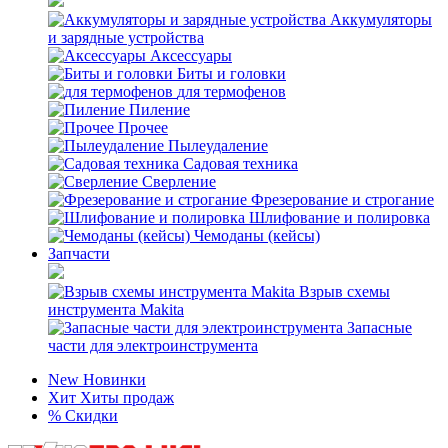
Аккумуляторы
и зарядные устройства
Аксессуары
Биты и головки
для термофенов
Пиление
Прочее
Пылеудаление
Садовая техника
Сверление
Фрезерование и строгание
Шлифование и полировка
Чемоданы (кейсы)
Запчасти
Взрыв схемы
инструмента Makita
Запасные
части для электроинструмента
New
Новинки
Хит
Хиты продаж
%
Скидки