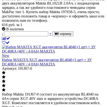
двух аккумуляторов Makita BL1021B 2.0Ач, с индикатором
зарядки, а так же удобного пластикового чемодана серии
MakPac тип 1. Купить набор Makita 197658-5, очень просто,
достаточно положить товар в «корзину» и оформить заказ или
позвонить нам по телефону.
616
руб.
за 1
В наличии
-
+
В корзину
New
Набор MAKITA XGT аккумулятор BL4040 (1 шт) + ЗУ
DC40RA (40V / 4,0Ah) MAKITA
Артикул: 191J67-0
Набор Makita 191J67-0 состоит из аккумулятора BL4040 на
4Ач серии XGT 40V max и зарядного устройства DC40RA
XGT. Комплект поставляется в удобном пластиковом кейсе.