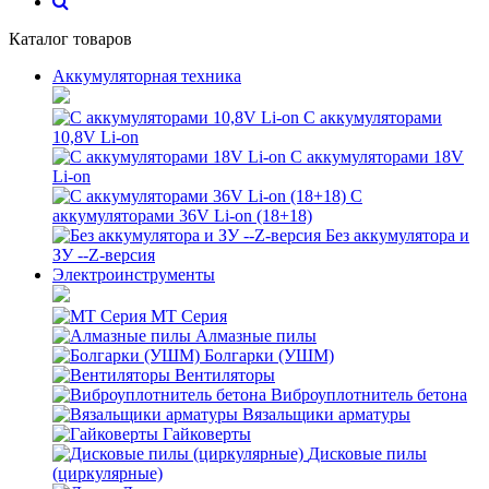
Каталог товаров
Аккумуляторная техника
С аккумуляторами
10,8V Li-on
С аккумуляторами 18V
Li-on
С
аккумуляторами 36V Li-on (18+18)
Без аккумулятора и
ЗУ --Z-версия
Электроинструменты
MT Серия
Алмазные пилы
Болгарки (УШМ)
Вентиляторы
Виброуплотнитель бетона
Вязальщики арматуры
Гайковерты
Дисковые пилы
(циркулярные)