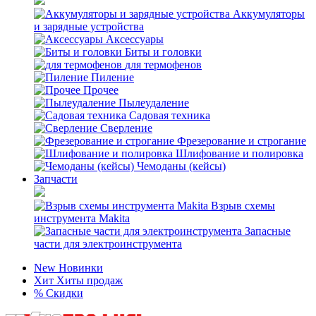
Аккумуляторы
и зарядные устройства
Аксессуары
Биты и головки
для термофенов
Пиление
Прочее
Пылеудаление
Садовая техника
Сверление
Фрезерование и строгание
Шлифование и полировка
Чемоданы (кейсы)
Запчасти
Взрыв схемы
инструмента Makita
Запасные
части для электроинструмента
New
Новинки
Хит
Хиты продаж
%
Скидки