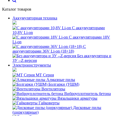
Каталог товаров
Аккумуляторная техника
С аккумуляторами
10,8V Li-on
С аккумуляторами 18V
Li-on
С
аккумуляторами 36V Li-on (18+18)
Без аккумулятора и
ЗУ --Z-версия
Электроинструменты
MT Серия
Алмазные пилы
Болгарки (УШМ)
Вентиляторы
Виброуплотнитель бетона
Вязальщики арматуры
Гайковерты
Дисковые пилы
(циркулярные)