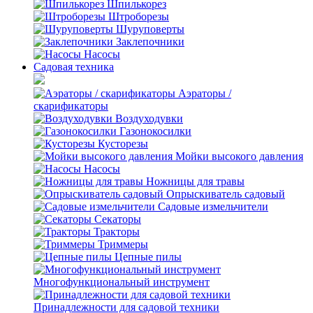
Шпилькорез
Штроборезы
Шуруповерты
Заклепочники
Насосы
Садовая техника
Аэраторы /
скарификаторы
Воздуходувки
Газонокосилки
Кусторезы
Мойки высокого давления
Насосы
Ножницы для травы
Опрыскиватель садовый
Садовые измельчители
Секаторы
Тракторы
Триммеры
Цепные пилы
Многофункциональный инструмент
Принадлежности для садовой техники