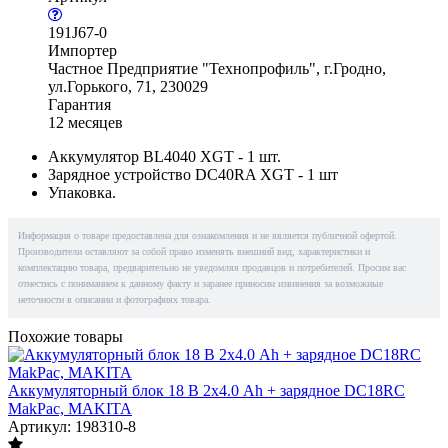
191J67-0
Импортер
Частное Предприятие "Технопрофиль", г.Гродно,
ул.Горького, 71, 230029
Гарантия
12 месяцев
Аккумулятор BL4040 XGT - 1 шт.
Зарядное устройство DC40RA XGT - 1 шт
Упаковка.
Информация о товаре предоставлена для ознакомления и не является публичной офертой.
Производители оставляют за собой право изменять внешний вид, характеристики и
комплектацию товара, предварительно не уведомляя продавцов и потребителей. Просим вас
отнестись с пониманием к данному факту и заранее приносим извинения за возможные
неточности в описании и фотографиях товара.
Похожие товары
Аккумуляторный блок 18 В 2х4.0 Ah + зарядное DC18RC
MakPac, MAKITA
Артикул: 198310-8