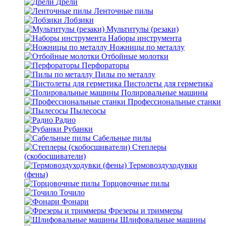
Дрели
Ленточные пилы
Лобзики
Мультитулы (резаки)
Наборы инструмента
Ножницы по металлу
Отбойные молотки
Перфораторы
Пилы по металлу
Пистолеты для герметика
Полировальные машины
Профессиональные станки
Пылесосы
Радио
Рубанки
Сабельные пилы
Степлеры
(скобосшиватели)
Термовоздуходувки
(фены)
Торцовочные пилы
Точило
Фонари
Фрезеры и триммеры
Шлифовальные машины