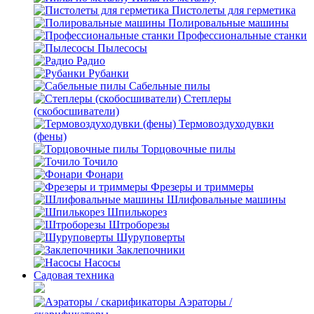
Пистолеты для герметика
Полировальные машины
Профессиональные станки
Пылесосы
Радио
Рубанки
Сабельные пилы
Степлеры
(скобосшиватели)
Термовоздуходувки
(фены)
Торцовочные пилы
Точило
Фонари
Фрезеры и триммеры
Шлифовальные машины
Шпилькорез
Штроборезы
Шуруповерты
Заклепочники
Насосы
Садовая техника
Аэраторы /