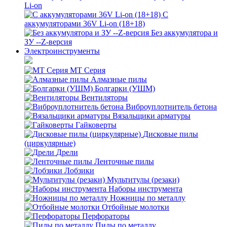
Li-on
С
аккумуляторами 36V Li-on (18+18)
Без аккумулятора и
ЗУ --Z-версия
Электроинструменты
MT Серия
Алмазные пилы
Болгарки (УШМ)
Вентиляторы
Виброуплотнитель бетона
Вязальщики арматуры
Гайковерты
Дисковые пилы
(циркулярные)
Дрели
Ленточные пилы
Лобзики
Мультитулы (резаки)
Наборы инструмента
Ножницы по металлу
Отбойные молотки
Перфораторы
Пилы по металлу