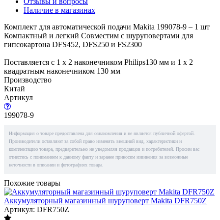
Отзывы и вопросы
Наличие в магазинах
Комплект для автоматической подачи Makita 199078-9 – 1 шт
Компактный и легкий Совместим с шуруповертами для
гипсокартона DFS452, DFS250 и FS2300
Поставляется с 1 х 2 наконечником Philips130 мм и 1 х 2
квадратным наконечником 130 мм
Производство
Китай
Артикул
199078-9
Информация о товаре предоставлена для ознакомления и не является публичной офертой.
Производители оставляют за собой право изменять внешний вид, характеристики и
комплектацию товара, предварительно не уведомляя продавцов и потребителей. Просим вас
отнестись с пониманием к данному факту и заранее приносим извинения за возможные
неточности в описании и фотографиях товара.
Похожие товары
Аккумуляторный магазинный шуруповерт Makita DFR750Z
Артикул: DFR750Z