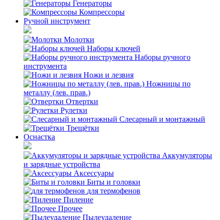
Генераторы
Компрессоры
Ручной инструмент
Молотки
Наборы ключей
Наборы ручного
инструмента
Ножи и лезвия
Ножницы по
металлу (лев. прав.)
Отвертки
Рулетки
Слесарный и монтажный
Трещётки
Оснастка
Аккумуляторы
и зарядные устройства
Аксессуары
Биты и головки
для термофенов
Пиление
Прочее
Пылеудаление