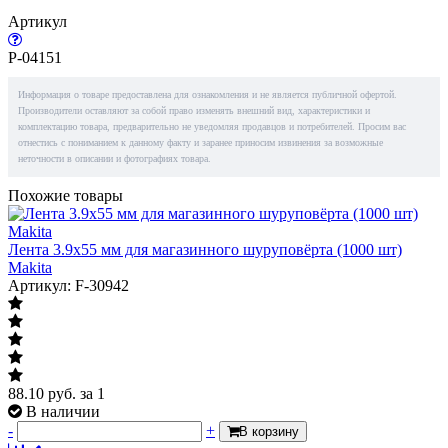
Артикул
P-04151
Информация о товаре предоставлена для ознакомления и не является публичной офертой.
Производители оставляют за собой право изменять внешний вид, характеристики и
комплектацию товара, предварительно не уведомляя продавцов и потребителей. Просим вас
отнестись с пониманием к данному факту и заранее приносим извинения за возможные
неточности в описании и фотографиях товара.
Похожие товары
Лента 3.9x55 мм для магазинного шуруповёрта (1000 шт)
Makita
Артикул: F-30942
88.10
руб.
за 1
В наличии
-
+
В корзину