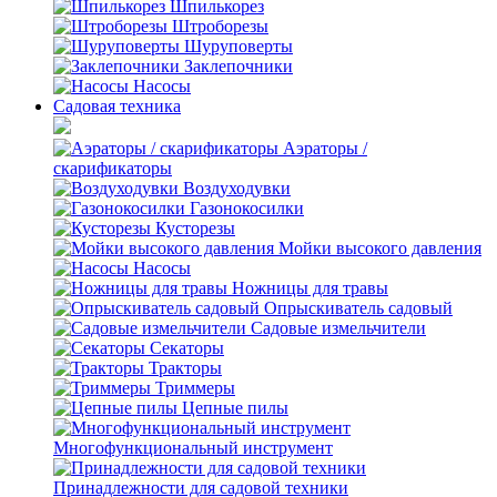
Шпилькорез
Штроборезы
Шуруповерты
Заклепочники
Насосы
Садовая техника
Аэраторы /
скарификаторы
Воздуходувки
Газонокосилки
Кусторезы
Мойки высокого давления
Насосы
Ножницы для травы
Опрыскиватель садовый
Садовые измельчители
Секаторы
Тракторы
Триммеры
Цепные пилы
Многофункциональный инструмент
Принадлежности для садовой техники