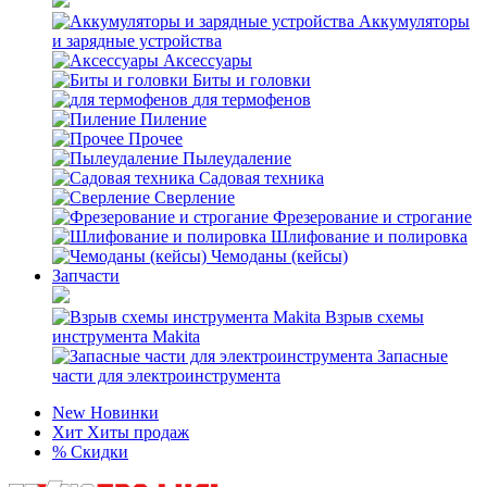
Аккумуляторы
и зарядные устройства
Аксессуары
Биты и головки
для термофенов
Пиление
Прочее
Пылеудаление
Садовая техника
Сверление
Фрезерование и строгание
Шлифование и полировка
Чемоданы (кейсы)
Запчасти
Взрыв схемы
инструмента Makita
Запасные
части для электроинструмента
New
Новинки
Хит
Хиты продаж
%
Скидки