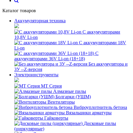
Каталог товаров
Аккумуляторная техника
С аккумуляторами
10,8V Li-on
С аккумуляторами 18V
Li-on
С
аккумуляторами 36V Li-on (18+18)
Без аккумулятора и
ЗУ --Z-версия
Электроинструменты
MT Серия
Алмазные пилы
Болгарки (УШМ)
Вентиляторы
Виброуплотнитель бетона
Вязальщики арматуры
Гайковерты
Дисковые пилы
(циркулярные)