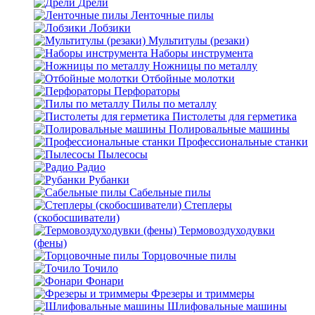
Дрели
Ленточные пилы
Лобзики
Мультитулы (резаки)
Наборы инструмента
Ножницы по металлу
Отбойные молотки
Перфораторы
Пилы по металлу
Пистолеты для герметика
Полировальные машины
Профессиональные станки
Пылесосы
Радио
Рубанки
Сабельные пилы
Степлеры
(скобосшиватели)
Термовоздуходувки
(фены)
Торцовочные пилы
Точило
Фонари
Фрезеры и триммеры
Шлифовальные машины