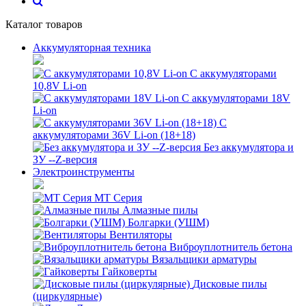
Каталог товаров
Аккумуляторная техника
С аккумуляторами
10,8V Li-on
С аккумуляторами 18V
Li-on
С
аккумуляторами 36V Li-on (18+18)
Без аккумулятора и
ЗУ --Z-версия
Электроинструменты
MT Серия
Алмазные пилы
Болгарки (УШМ)
Вентиляторы
Виброуплотнитель бетона
Вязальщики арматуры
Гайковерты
Дисковые пилы
(циркулярные)