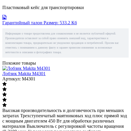
Пластиковый кейс для транспортировки
Гарантийный талон
Размер: 533.2 Кб
Информация о товаре предоставлена для ознакомления и не является публичной офертой.
Производители оставляют за собой право изменять внешний вид, характеристики и
комплектацию товара, предварительно не уведомляя продавцов и потребителей. Просим вас
отнестись с пониманием к данному факту и заранее приносим извинения за возможные
неточности в описании и фотографиях товара.
Похожие товары
Лобзик Makita M4301
Артикул: M4301
Высокая производительность и долговечность при меньших
затратах Трехступенчатый маятниковых ход плюс прямой ход
с мощным двигателем 450 Вт для обработки различных
материалов Выключатель с регулировкой частоты вращения