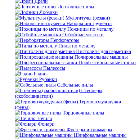
Дрели
Ленточные пилы
Лобзики
Мультитулы (резаки)
Наборы инструмента
Ножницы по металлу
Отбойные молотки
Перфораторы
Пилы по металлу
Пистолеты для герметика
Полировальные машины
Профессиональные станки
Пылесосы
Радио
Рубанки
Сабельные пилы
Степлеры
(скобосшиватели)
Термовоздуходувки
(фены)
Торцовочные пилы
Точило
Фонари
Фрезеры и триммеры
Шлифовальные машины