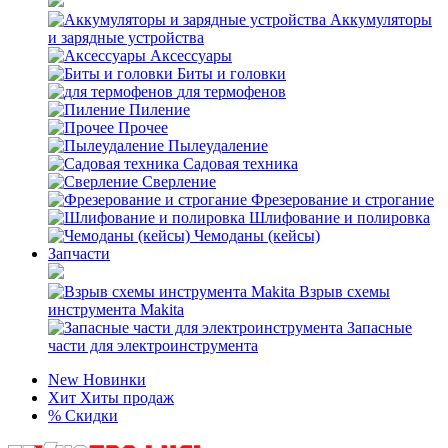
Аккумуляторы
и зарядные устройства
Аксессуары
Биты и головки
для термофенов
Пиление
Прочее
Пылеудаление
Садовая техника
Сверление
Фрезерование и строгание
Шлифование и полировка
Чемоданы (кейсы)
Запчасти
Взрыв схемы
инструмента Makita
Запасные
части для электроинструмента
New
Новинки
Хит
Хиты продаж
%
Скидки