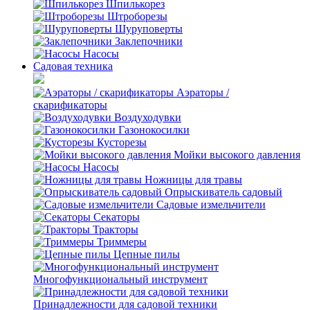
Шпилькорез
Штроборезы
Шуруповерты
Заклепочники
Насосы
Садовая техника
Аэраторы /
скарификаторы
Воздуходувки
Газонокосилки
Кусторезы
Мойки высокого давления
Насосы
Ножницы для травы
Опрыскиватель садовый
Садовые измельчители
Секаторы
Тракторы
Триммеры
Цепные пилы
Многофункциональный инструмент
Принадлежности для садовой техники