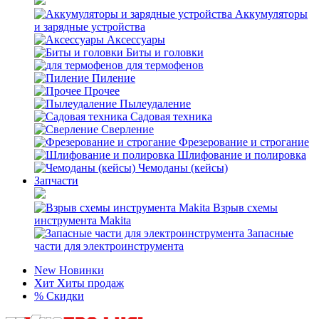
Аккумуляторы
и зарядные устройства
Аксессуары
Биты и головки
для термофенов
Пиление
Прочее
Пылеудаление
Садовая техника
Сверление
Фрезерование и строгание
Шлифование и полировка
Чемоданы (кейсы)
Запчасти
Взрыв схемы
инструмента Makita
Запасные
части для электроинструмента
New
Новинки
Хит
Хиты продаж
%
Скидки