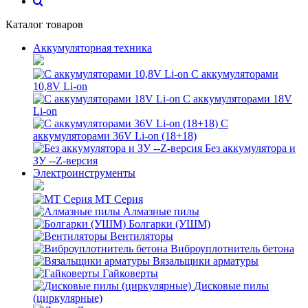
Каталог товаров
Аккумуляторная техника
С аккумуляторами
10,8V Li-on
С аккумуляторами 18V
Li-on
С
аккумуляторами 36V Li-on (18+18)
Без аккумулятора и
ЗУ --Z-версия
Электроинструменты
MT Серия
Алмазные пилы
Болгарки (УШМ)
Вентиляторы
Виброуплотнитель бетона
Вязальщики арматуры
Гайковерты
Дисковые пилы
(циркулярные)