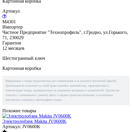
Картонная коробка
Артикул
M4301
Импортер
Частное Предприятие "Технопрофиль", г.Гродно, ул.Горького,
71, 230029
Гарантия
12 месяцев
Шестигранный ключ
Картонная коробка
Информация о товаре предоставлена для ознакомления и не является публичной офертой.
Производители оставляют за собой право изменять внешний вид, характеристики и
комплектацию товара, предварительно не уведомляя продавцов и потребителей. Просим вас
отнестись с пониманием к данному факту и заранее приносим извинения за возможные
неточности в описании и фотографиях товара.
Похожие товары
Электролобзик Makita JV0600K
Артикул: JV0600K