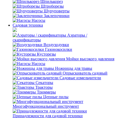
Шпилькорез
Штроборезы
Шуруповерты
Заклепочники
Насосы
Садовая техника
Аэраторы /
скарификаторы
Воздуходувки
Газонокосилки
Кусторезы
Мойки высокого давления
Насосы
Ножницы для травы
Опрыскиватель садовый
Садовые измельчители
Секаторы
Тракторы
Триммеры
Цепные пилы
Многофункциональный инструмент
Принадлежности для садовой техники