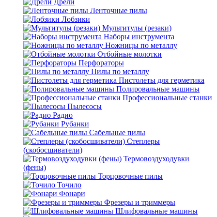
Дрели
Ленточные пилы
Лобзики
Мультитулы (резаки)
Наборы инструмента
Ножницы по металлу
Отбойные молотки
Перфораторы
Пилы по металлу
Пистолеты для герметика
Полировальные машины
Профессиональные станки
Пылесосы
Радио
Рубанки
Сабельные пилы
Степлеры
(скобосшиватели)
Термовоздуходувки
(фены)
Торцовочные пилы
Точило
Фонари
Фрезеры и триммеры
Шлифовальные машины