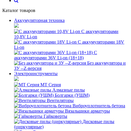
Каталог товаров
Аккумуляторная техника
С аккумуляторами
10,8V Li-on
С аккумуляторами 18V
Li-on
С
аккумуляторами 36V Li-on (18+18)
Без аккумулятора и
ЗУ --Z-версия
Электроинструменты
MT Серия
Алмазные пилы
Болгарки (УШМ)
Вентиляторы
Виброуплотнитель бетона
Вязальщики арматуры
Гайковерты
Дисковые пилы
(циркулярные)