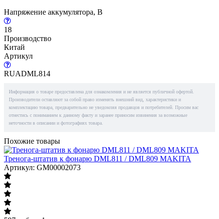
Напряжение аккумулятора, В
18
Производство
Китай
Артикул
RUADML814
Информация о товаре предоставлена для ознакомления и не является публичной офертой.
Производители оставляют за собой право изменять внешний вид, характеристики и
комплектацию товара, предварительно не уведомляя продавцов и потребителей. Просим вас
отнестись с пониманием к данному факту и заранее приносим извинения за возможные
неточности в описании и фотографиях товара.
Похожие товары
Тренога-штатив к фонарю DML811 / DML809 MAKITA
Артикул: GM00002073