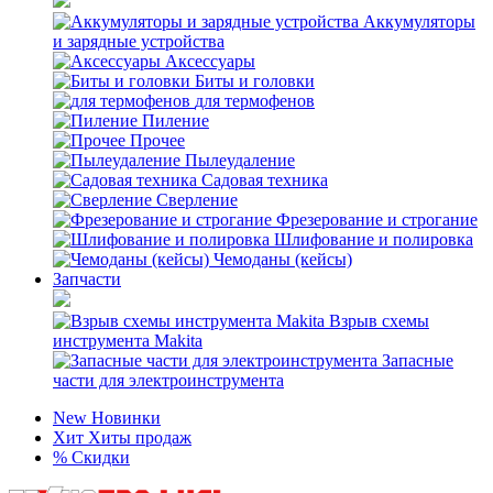
Аккумуляторы
и зарядные устройства
Аксессуары
Биты и головки
для термофенов
Пиление
Прочее
Пылеудаление
Садовая техника
Сверление
Фрезерование и строгание
Шлифование и полировка
Чемоданы (кейсы)
Запчасти
Взрыв схемы
инструмента Makita
Запасные
части для электроинструмента
New
Новинки
Хит
Хиты продаж
%
Скидки