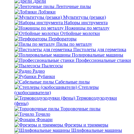
Дрели
Ленточные пилы
Лобзики
Мультитулы (резаки)
Наборы инструмента
Ножницы по металлу
Отбойные молотки
Перфораторы
Пилы по металлу
Пистолеты для герметика
Полировальные машины
Профессиональные станки
Пылесосы
Радио
Рубанки
Сабельные пилы
Степлеры
(скобосшиватели)
Термовоздуходувки
(фены)
Торцовочные пилы
Точило
Фонари
Фрезеры и триммеры
Шлифовальные машины