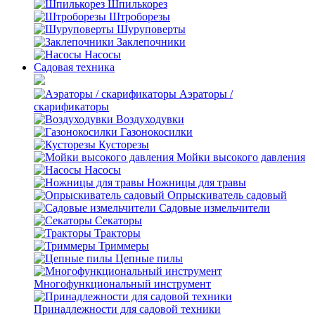
Шпилькорез
Штроборезы
Шуруповерты
Заклепочники
Насосы
Садовая техника
Аэраторы /
скарификаторы
Воздуходувки
Газонокосилки
Кусторезы
Мойки высокого давления
Насосы
Ножницы для травы
Опрыскиватель садовый
Садовые измельчители
Секаторы
Тракторы
Триммеры
Цепные пилы
Многофункциональный инструмент
Принадлежности для садовой техники