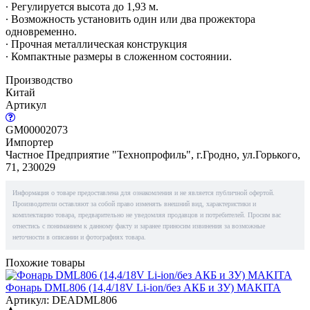
∙ Регулируется высота до 1,93 м.
∙ Возможность установить один или два прожектора
одновременно.
∙ Прочная металлическая конструкция
∙ Компактные размеры в сложенном состоянии.
Производство
Китай
Артикул
GM00002073
Импортер
Частное Предприятие "Технопрофиль", г.Гродно, ул.Горького,
71, 230029
Информация о товаре предоставлена для ознакомления и не является публичной офертой.
Производители оставляют за собой право изменять внешний вид, характеристики и
комплектацию товара, предварительно не уведомляя продавцов и потребителей. Просим вас
отнестись с пониманием к данному факту и заранее приносим извинения за возможные
неточности в описании и фотографиях товара.
Похожие товары
Фонарь DML806 (14,4/18V Li-ion/без АКБ и ЗУ) MAKITA
Артикул: DEADML806