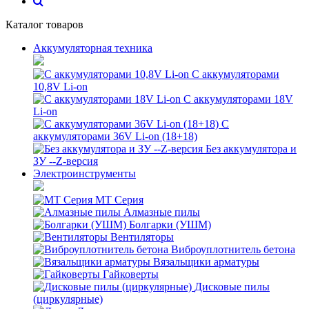
Каталог товаров
Аккумуляторная техника
С аккумуляторами
10,8V Li-on
С аккумуляторами 18V
Li-on
С
аккумуляторами 36V Li-on (18+18)
Без аккумулятора и
ЗУ --Z-версия
Электроинструменты
MT Серия
Алмазные пилы
Болгарки (УШМ)
Вентиляторы
Виброуплотнитель бетона
Вязальщики арматуры
Гайковерты
Дисковые пилы
(циркулярные)