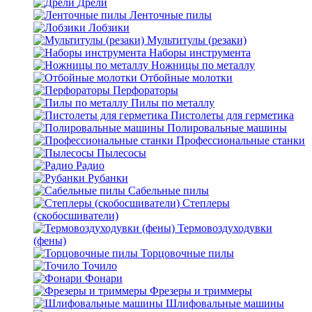
Дрели
Ленточные пилы
Лобзики
Мультитулы (резаки)
Наборы инструмента
Ножницы по металлу
Отбойные молотки
Перфораторы
Пилы по металлу
Пистолеты для герметика
Полировальные машины
Профессиональные станки
Пылесосы
Радио
Рубанки
Сабельные пилы
Степлеры
(скобосшиватели)
Термовоздуходувки
(фены)
Торцовочные пилы
Точило
Фонари
Фрезеры и триммеры
Шлифовальные машины