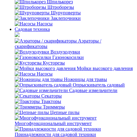
Шпилькорез
Штроборезы
Шуруповерты
Заклепочники
Насосы
Садовая техника
Аэраторы /
скарификаторы
Воздуходувки
Газонокосилки
Кусторезы
Мойки высокого давления
Насосы
Ножницы для травы
Опрыскиватель садовый
Садовые измельчители
Секаторы
Тракторы
Триммеры
Цепные пилы
Многофункциональный инструмент
Принадлежности для садовой техники