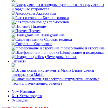
Аккумуляторы
и зарядные устройства
Аксессуары
Биты и головки
для термофенов
Пиление
Прочее
Пылеудаление
Садовая техника
Сверление
Фрезерование и строгание
Шлифование и полировка
Чемоданы (кейсы)
Запчасти
Взрыв схемы
инструмента Makita
Запасные
части для электроинструмента
New
Новинки
Хит
Хиты продаж
%
Скидки