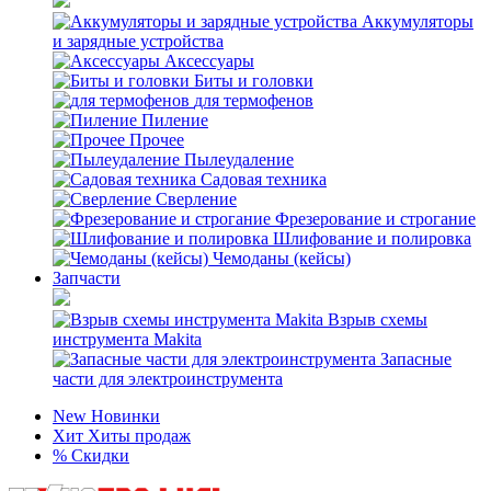
Аккумуляторы
и зарядные устройства
Аксессуары
Биты и головки
для термофенов
Пиление
Прочее
Пылеудаление
Садовая техника
Сверление
Фрезерование и строгание
Шлифование и полировка
Чемоданы (кейсы)
Запчасти
Взрыв схемы
инструмента Makita
Запасные
части для электроинструмента
New
Новинки
Хит
Хиты продаж
%
Скидки