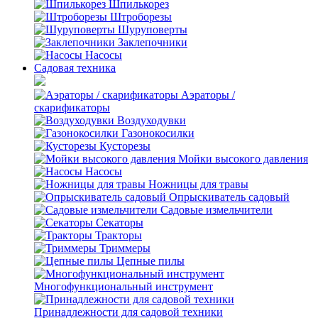
Шпилькорез
Штроборезы
Шуруповерты
Заклепочники
Насосы
Садовая техника
Аэраторы /
скарификаторы
Воздуходувки
Газонокосилки
Кусторезы
Мойки высокого давления
Насосы
Ножницы для травы
Опрыскиватель садовый
Садовые измельчители
Секаторы
Тракторы
Триммеры
Цепные пилы
Многофункциональный инструмент
Принадлежности для садовой техники