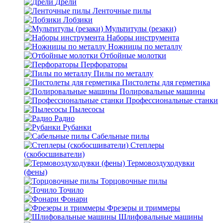
Дрели
Ленточные пилы
Лобзики
Мультитулы (резаки)
Наборы инструмента
Ножницы по металлу
Отбойные молотки
Перфораторы
Пилы по металлу
Пистолеты для герметика
Полировальные машины
Профессиональные станки
Пылесосы
Радио
Рубанки
Сабельные пилы
Степлеры
(скобосшиватели)
Термовоздуходувки
(фены)
Торцовочные пилы
Точило
Фонари
Фрезеры и триммеры
Шлифовальные машины