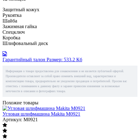
Защитный кожух
Рукоятка
Шайба
Зажимная гайка
Спецключ
Коробка
Шлифовальный диск
Гарантийный талон
Размер: 533.2 Кб
Информация о товаре предоставлена для ознакомления и не является публичной офертой.
Производители оставляют за собой право изменять внешний вид, характеристики и
комплектацию товара, предварительно не уведомляя продавцов и потребителей. Просим вас
отнестись с пониманием к данному факту и заранее приносим извинения за возможные
неточности в описании и фотографиях товара.
Похожие товары
Угловая шлифмашина Makita M0921
Артикул: M0921