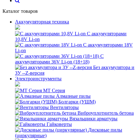
Каталог товаров
Аккумуляторная техника
С аккумуляторами
10,8V Li-on
С аккумуляторами 18V
Li-on
С
аккумуляторами 36V Li-on (18+18)
Без аккумулятора и
ЗУ --Z-версия
Электроинструменты
MT Серия
Алмазные пилы
Болгарки (УШМ)
Вентиляторы
Виброуплотнитель бетона
Вязальщики арматуры
Гайковерты
Дисковые пилы
(циркулярные)