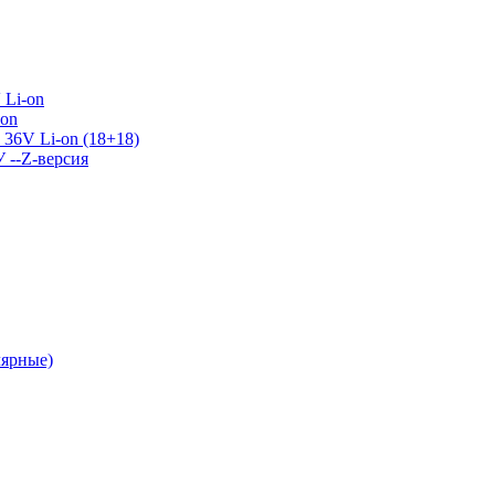
 Li-on
-on
36V Li-on (18+18)
У --Z-версия
лярные)