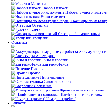
Молотки
Наборы ключей
Наборы ручного инстру
Ножи и лезвия
Ножницы по металлу (
Отвертки
Рулетки
Слесарный и монтажный
Трещётки
Оснастка
Аккумуляторы и 
Аксессуары
Биты и головки
для термофенов
Пиление
Прочее
Пылеудаление
Садовая техника
Сверление
Фрезерование и строгание
Шлифование и полировка
Чемоданы (кейсы)
Запчасти