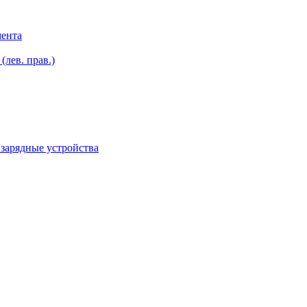
мента
лев. прав.)
зарядные устройства