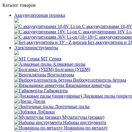
Каталог товаров
Аккумуляторная техника
С аккумуляторами 10,8V
С аккумуляторами 18V Li
С аккумуляторами 
Без аккумулятора и З
Электроинструменты
MT Серия
Алмазные пилы
Болгарки (УШМ)
Вентиляторы
Виброуплотнитель бетона
Вязальщики арматуры
Гайковерты
Дисковые пилы (цирку
Дрели
Ленточные пилы
Лобзики
Мультитулы (резаки)
Наборы инструмента
Ножницы по металлу