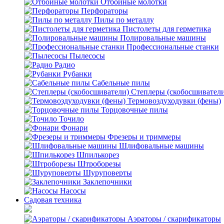
Отбойные молотки
Перфораторы
Пилы по металлу
Пистолеты для герметика
Полировальные машины
Профессиональные станки
Пылесосы
Радио
Рубанки
Сабельные пилы
Степлеры (скобосшивател
Термовоздуходувки (фены)
Торцовочные пилы
Точило
Фонари
Фрезеры и триммеры
Шлифовальные машины
Шпилькорез
Штроборезы
Шуруповерты
Заклепочники
Насосы
Садовая техника
Аэраторы / скарификаторы