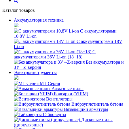
Каталог товаров
Аккумуляторная техника
С аккумуляторами
10,8V Li-on
С аккумуляторами 18V
Li-on
С
аккумуляторами 36V Li-on (18+18)
Без аккумулятора и
ЗУ --Z-версия
Электроинструменты
MT Серия
Алмазные пилы
Болгарки (УШМ)
Вентиляторы
Виброуплотнитель бетона
Вязальщики арматуры
Гайковерты
Дисковые пилы
(циркулярные)