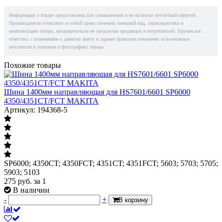
Информация о товаре предоставлена для ознакомления и не является публичной офертой.
Производители оставляют за собой право изменять внешний вид, характеристики и
комплектацию товара, предварительно не уведомляя продавцов и потребителей. Просим вас
отнестись с пониманием к данному факту и заранее приносим извинения за возможные
неточности в описании и фотографиях товара.
Похожие товары
Шина 1400мм направляющая для HS7601/6601 SP6000
4350/4351CT/FCT MAKITA
Артикул: 194368-5
SP6000; 4350CT; 4350FCT; 4351CT; 4351FCT; 5603; 5703; 5705;
5903; 5103
275
руб.
за 1
В наличии
-
+
В корзину