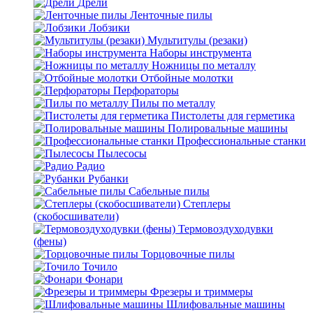
Дрели
Ленточные пилы
Лобзики
Мультитулы (резаки)
Наборы инструмента
Ножницы по металлу
Отбойные молотки
Перфораторы
Пилы по металлу
Пистолеты для герметика
Полировальные машины
Профессиональные станки
Пылесосы
Радио
Рубанки
Сабельные пилы
Степлеры
(скобосшиватели)
Термовоздуходувки
(фены)
Торцовочные пилы
Точило
Фонари
Фрезеры и триммеры
Шлифовальные машины