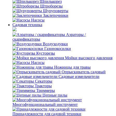
Шпилькорез
Штроборезы
Шуруповерты
Заклепочники
Насосы
Садовая техника
Аэраторы /
скарификаторы
Воздуходувки
Газонокосилки
Кусторезы
Мойки высокого давления
Насосы
Ножницы для травы
Опрыскиватель садовый
Садовые измельчители
Секаторы
Тракторы
Триммеры
Цепные пилы
Многофункциональный инструмент
Принадлежности для садовой техники