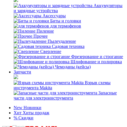
Аккумуляторы
и зарядные устройства
Аксессуары
Биты и головки
для термофенов
Пиление
Прочее
Пылеудаление
Садовая техника
Сверление
Фрезерование и строгание
Шлифование и полировка
Чемоданы (кейсы)
Запчасти
Взрыв схемы
инструмента Makita
Запасные
части для электроинструмента
New
Новинки
Хит
Хиты продаж
%
Скидки