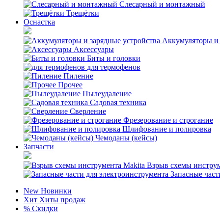
Слесарный и монтажный
Трещётки
Оснастка
Аккумуляторы и 
Аксессуары
Биты и головки
для термофенов
Пиление
Прочее
Пылеудаление
Садовая техника
Сверление
Фрезерование и строгание
Шлифование и полировка
Чемоданы (кейсы)
Запчасти
Взрыв схемы инструм
Запасные част
New
Новинки
Хит
Хиты продаж
%
Скидки