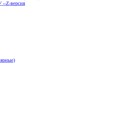
У --Z-версия
лярные)