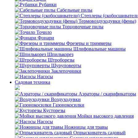
Рубанки
Сабельные пилы
Степлеры (скобосшивател
Термовоздуходувки (фены)
Торцовочные пилы
Точило
Фонари
Фрезеры и триммеры
Шлифовальные машины
Шпилькорез
Штроборезы
Шуруповерты
Заклепочники
Насосы
Садовая техника
Аэраторы / скарификаторы
Воздуходувки
Газонокосилки
Кусторезы
Мойки высокого давления
Насосы
Ножницы для травы
Опрыскиватель садовый