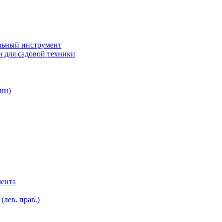
ьный инструмент
 для садовой техники
ни)
мента
лев. прав.)