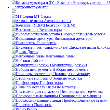
Без аккумулятора и З
Электроинструменты
MT Серия
Алмазные пилы
Болгарки (УШМ)
Вентиляторы
Виброуплотнитель бетона
Вязальщики арматуры
Гайковерты
Дисковые пилы (цирку
Дрели
Ленточные пилы
Лобзики
Мультитулы (резаки)
Наборы инструмента
Ножницы по металлу
Отбойные молотки
Перфораторы
Пилы по металлу
Пистолеты для герметика
Полировальные машины
Профессиональные станки
Пылесосы
Радио