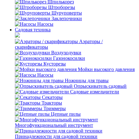
Шпилькорез
Штроборезы
Шуруповерты
Заклепочники
Насосы
Садовая техника
Аэраторы /
скарификаторы
Воздуходувки
Газонокосилки
Кусторезы
Мойки высокого давления
Насосы
Ножницы для травы
Опрыскиватель садовый
Садовые измельчители
Секаторы
Тракторы
Триммеры
Цепные пилы
Многофункциональный инструмент
Принадлежности для садовой техники