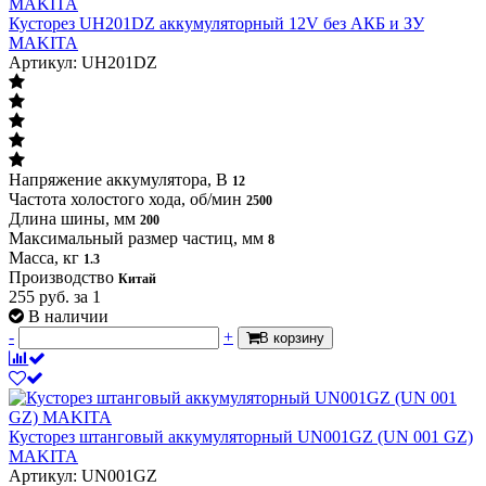
Кусторез UH201DZ аккумуляторный 12V без АКБ и ЗУ
MAKITA
Артикул: UH201DZ
Напряжение аккумулятора, В
12
Частота холостого хода, об/мин
2500
Длина шины, мм
200
Максимальный размер частиц, мм
8
Масса, кг
1.3
Производство
Китай
255
руб.
за 1
В наличии
-
+
В корзину
Кусторез штанговый аккумуляторный UN001GZ (UN 001 GZ)
MAKITA
Артикул: UN001GZ