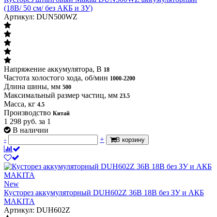
(18В/ 50 см/ без АКБ и ЗУ)
Артикул: DUN500WZ
Напряжение аккумулятора, В
18
Частота холостого хода, об/мин
1000-2200
Длина шины, мм
500
Максимальный размер частиц, мм
23.5
Масса, кг
4.5
Производство
Китай
1 298
руб.
за 1
В наличии
-
+
В корзину
New
Кусторез аккумуляторный DUH602Z 36В 18В без ЗУ и АКБ
MAKITA
Артикул: DUH602Z