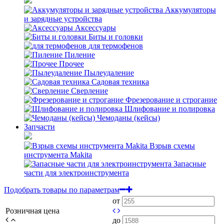
Аккумуляторы
и зарядные устройства
Аксессуары
Биты и головки
для термофенов
Пиление
Прочее
Пылеудаление
Садовая техника
Сверление
Фрезерование и строгание
Шлифование и полировка
Чемоданы (кейсы)
Запчасти
Взрыв схемы
инструмента Makita
Запасные
части для электроинструмента
Подобрать товары по параметрам
от
Розничная цена
до