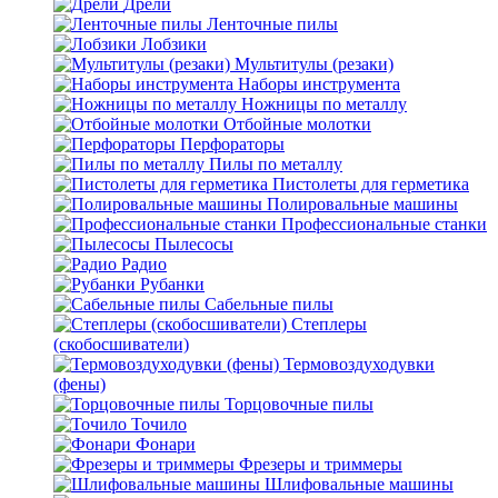
Дрели
Ленточные пилы
Лобзики
Мультитулы (резаки)
Наборы инструмента
Ножницы по металлу
Отбойные молотки
Перфораторы
Пилы по металлу
Пистолеты для герметика
Полировальные машины
Профессиональные станки
Пылесосы
Радио
Рубанки
Сабельные пилы
Степлеры
(скобосшиватели)
Термовоздуходувки
(фены)
Торцовочные пилы
Точило
Фонари
Фрезеры и триммеры
Шлифовальные машины