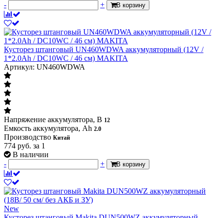
-
+
В корзину
Кусторез штанговый UN460WDWA аккумуляторный (12V /
1*2.0Ah / DC10WC / 46 см) MAKITA
Артикул: UN460WDWA
Напряжение аккумулятора, В
12
Емкость аккумулятора, Ah
2.0
Производство
Китай
774
руб.
за 1
В наличии
-
+
В корзину
New
Кусторез штанговый Makita DUN500WZ аккумуляторный