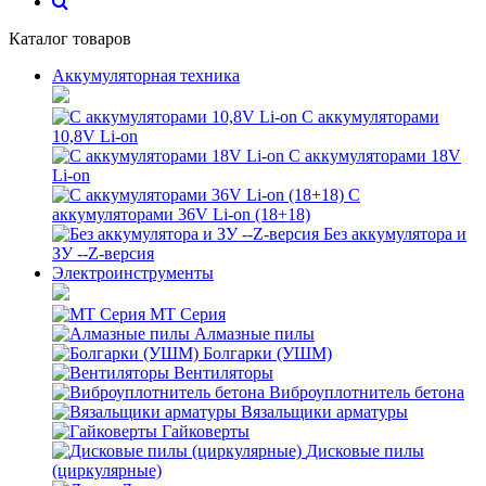
Каталог товаров
Аккумуляторная техника
С аккумуляторами
10,8V Li-on
С аккумуляторами 18V
Li-on
С
аккумуляторами 36V Li-on (18+18)
Без аккумулятора и
ЗУ --Z-версия
Электроинструменты
MT Серия
Алмазные пилы
Болгарки (УШМ)
Вентиляторы
Виброуплотнитель бетона
Вязальщики арматуры
Гайковерты
Дисковые пилы
(циркулярные)