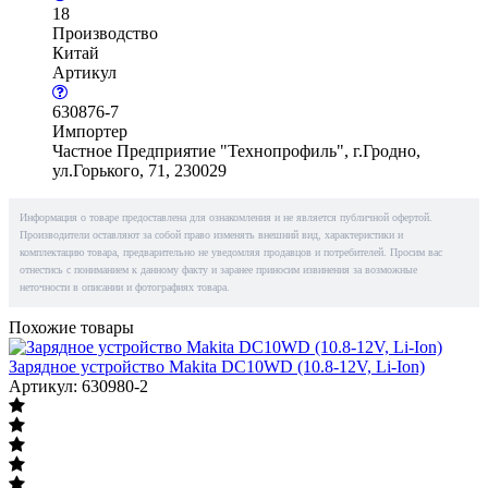
18
Производство
Китай
Артикул
630876-7
Импортер
Частное Предприятие "Технопрофиль", г.Гродно,
ул.Горького, 71, 230029
Информация о товаре предоставлена для ознакомления и не является публичной офертой.
Производители оставляют за собой право изменять внешний вид, характеристики и
комплектацию товара, предварительно не уведомляя продавцов и потребителей. Просим вас
отнестись с пониманием к данному факту и заранее приносим извинения за возможные
неточности в описании и фотографиях товара.
Похожие товары
Зарядное устройство Makita DC10WD (10.8-12V, Li-Ion)
Артикул: 630980-2