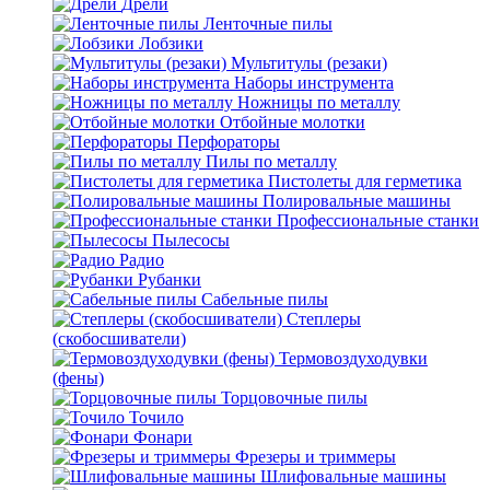
Дрели
Ленточные пилы
Лобзики
Мультитулы (резаки)
Наборы инструмента
Ножницы по металлу
Отбойные молотки
Перфораторы
Пилы по металлу
Пистолеты для герметика
Полировальные машины
Профессиональные станки
Пылесосы
Радио
Рубанки
Сабельные пилы
Степлеры
(скобосшиватели)
Термовоздуходувки
(фены)
Торцовочные пилы
Точило
Фонари
Фрезеры и триммеры
Шлифовальные машины