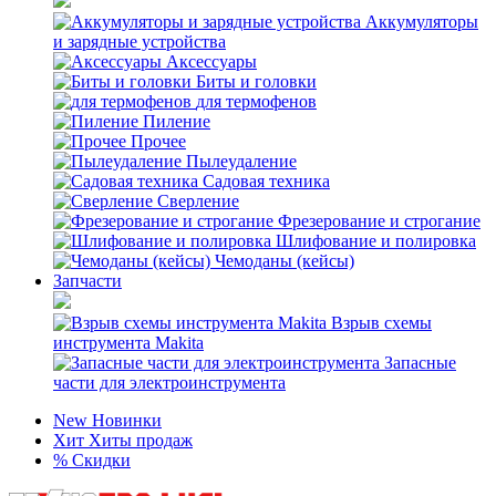
Аккумуляторы
и зарядные устройства
Аксессуары
Биты и головки
для термофенов
Пиление
Прочее
Пылеудаление
Садовая техника
Сверление
Фрезерование и строгание
Шлифование и полировка
Чемоданы (кейсы)
Запчасти
Взрыв схемы
инструмента Makita
Запасные
части для электроинструмента
New
Новинки
Хит
Хиты продаж
%
Скидки