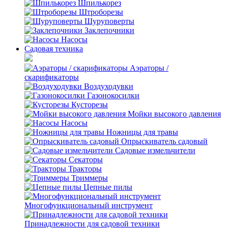
Шпилькорез
Штроборезы
Шуруповерты
Заклепочники
Насосы
Садовая техника
Аэраторы /
скарификаторы
Воздуходувки
Газонокосилки
Кусторезы
Мойки высокого давления
Насосы
Ножницы для травы
Опрыскиватель садовый
Садовые измельчители
Секаторы
Тракторы
Триммеры
Цепные пилы
Многофункциональный инструмент
Принадлежности для садовой техники