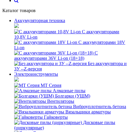
Каталог товаров
Аккумуляторная техника
С аккумуляторами
10,8V Li-on
С аккумуляторами 18V
Li-on
С
аккумуляторами 36V Li-on (18+18)
Без аккумулятора и
ЗУ --Z-версия
Электроинструменты
MT Серия
Алмазные пилы
Болгарки (УШМ)
Вентиляторы
Виброуплотнитель бетона
Вязальщики арматуры
Гайковерты
Дисковые пилы
(циркулярные)