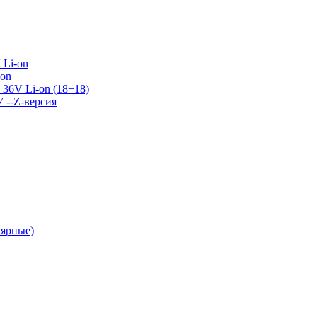
 Li-on
-on
36V Li-on (18+18)
У --Z-версия
лярные)