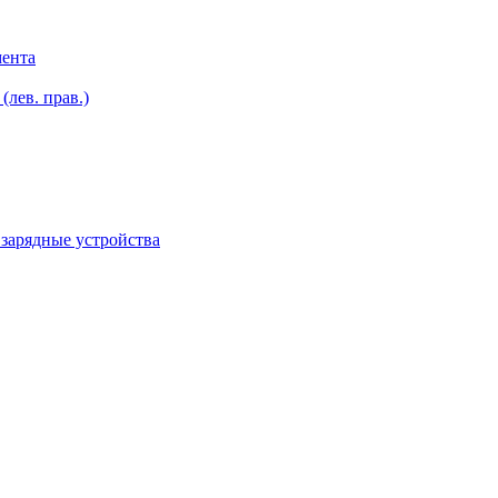
мента
лев. прав.)
зарядные устройства