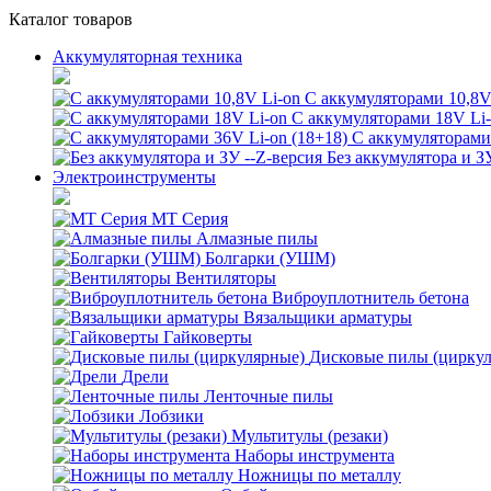
Каталог товаров
Аккумуляторная техника
С аккумуляторами 10,8V
С аккумуляторами 18V Li
С аккумуляторами 
Без аккумулятора и З
Электроинструменты
MT Серия
Алмазные пилы
Болгарки (УШМ)
Вентиляторы
Виброуплотнитель бетона
Вязальщики арматуры
Гайковерты
Дисковые пилы (цирку
Дрели
Ленточные пилы
Лобзики
Мультитулы (резаки)
Наборы инструмента
Ножницы по металлу