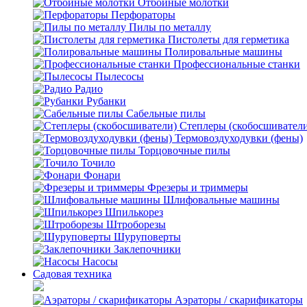
Отбойные молотки
Перфораторы
Пилы по металлу
Пистолеты для герметика
Полировальные машины
Профессиональные станки
Пылесосы
Радио
Рубанки
Сабельные пилы
Степлеры (скобосшивател
Термовоздуходувки (фены)
Торцовочные пилы
Точило
Фонари
Фрезеры и триммеры
Шлифовальные машины
Шпилькорез
Штроборезы
Шуруповерты
Заклепочники
Насосы
Садовая техника
Аэраторы / скарификаторы