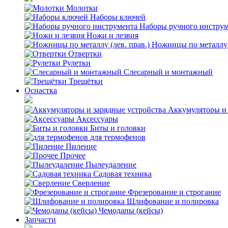
Молотки
Наборы ключей
Наборы ручного инстру
Ножи и лезвия
Ножницы по металлу (
Отвертки
Рулетки
Слесарный и монтажный
Трещётки
Оснастка
Аккумуляторы и 
Аксессуары
Биты и головки
для термофенов
Пиление
Прочее
Пылеудаление
Садовая техника
Сверление
Фрезерование и строгание
Шлифование и полировка
Чемоданы (кейсы)
Запчасти