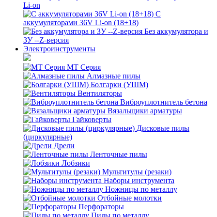
Li-on
С
аккумуляторами 36V Li-on (18+18)
Без аккумулятора и
ЗУ --Z-версия
Электроинструменты
MT Серия
Алмазные пилы
Болгарки (УШМ)
Вентиляторы
Виброуплотнитель бетона
Вязальщики арматуры
Гайковерты
Дисковые пилы
(циркулярные)
Дрели
Ленточные пилы
Лобзики
Мультитулы (резаки)
Наборы инструмента
Ножницы по металлу
Отбойные молотки
Перфораторы
Пилы по металлу