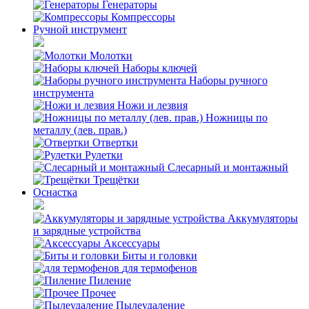
Генераторы
Компрессоры
Ручной инструмент
Молотки
Наборы ключей
Наборы ручного
инструмента
Ножи и лезвия
Ножницы по
металлу (лев. прав.)
Отвертки
Рулетки
Слесарный и монтажный
Трещётки
Оснастка
Аккумуляторы
и зарядные устройства
Аксессуары
Биты и головки
для термофенов
Пиление
Прочее
Пылеудаление