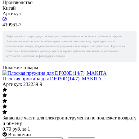
Производство
Китай
Артикул
419961-7
Информация о товаре предоставлена для ознакомления и не является публичной офертой.
Производители оставляют за собой право изменять внешний вид, характеристики и
комплектацию товара, предварительно не уведомляя продавцов и потребителей. Просим вас
отнестись с пониманием к данному факту и заранее приносим извинения за возможные
неточности в описании и фотографиях товара.
Похожие товары
Плоская пружина для DF030D(14/7), MAKITA
Артикул: 232239-9
Запасные части для электроинструмента не подлежат возврату
и обмену.
0.70
руб.
за 1
В наличии