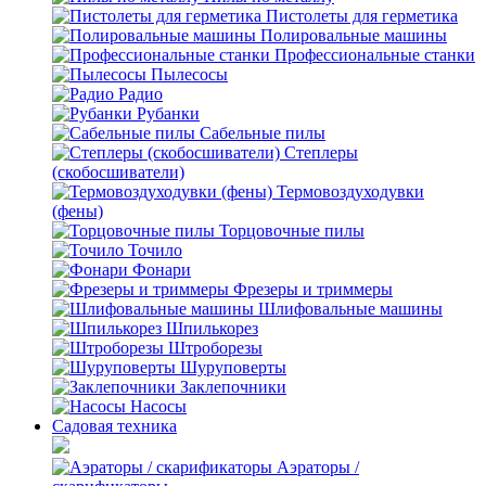
Пистолеты для герметика
Полировальные машины
Профессиональные станки
Пылесосы
Радио
Рубанки
Сабельные пилы
Степлеры
(скобосшиватели)
Термовоздуходувки
(фены)
Торцовочные пилы
Точило
Фонари
Фрезеры и триммеры
Шлифовальные машины
Шпилькорез
Штроборезы
Шуруповерты
Заклепочники
Насосы
Садовая техника
Аэраторы /