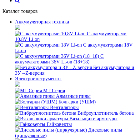
Каталог товаров
Аккумуляторная техника
С аккумуляторами
10,8V Li-on
С аккумуляторами 18V
Li-on
С
аккумуляторами 36V Li-on (18+18)
Без аккумулятора и
ЗУ --Z-версия
Электроинструменты
MT Серия
Алмазные пилы
Болгарки (УШМ)
Вентиляторы
Виброуплотнитель бетона
Вязальщики арматуры
Гайковерты
Дисковые пилы
(циркулярные)