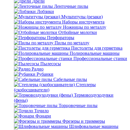
Дрели
Ленточные пилы
Лобзики
Мультитулы (резаки)
Наборы инструмента
Ножницы по металлу
Отбойные молотки
Перфораторы
Пилы по металлу
Пистолеты для герметика
Полировальные машины
Профессиональные станки
Пылесосы
Радио
Рубанки
Сабельные пилы
Степлеры
(скобосшиватели)
Термовоздуходувки
(фены)
Торцовочные пилы
Точило
Фонари
Фрезеры и триммеры
Шлифовальные машины