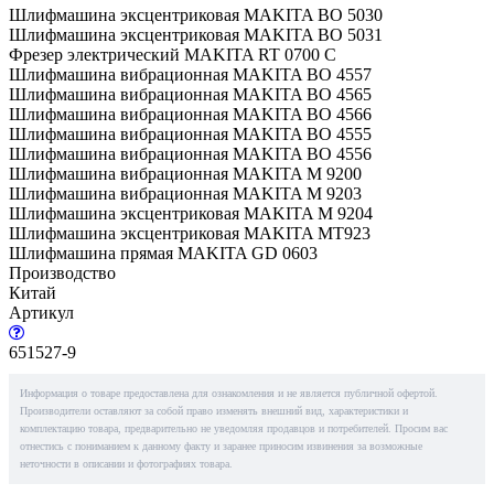
Шлифмашина эксцентриковая MAKITA BO 5030
Шлифмашина эксцентриковая MAKITA BO 5031
Фрезер электрический MAKITA RT 0700 C
Шлифмашина вибрационная MAKITA BO 4557
Шлифмашина вибрационная MAKITA BO 4565
Шлифмашина вибрационная MAKITA BO 4566
Шлифмашина вибрационная MAKITA BO 4555
Шлифмашина вибрационная MAKITA BO 4556
Шлифмашина вибрационная MAKITA M 9200
Шлифмашина вибрационная MAKITA M 9203
Шлифмашина эксцентриковая MAKITA M 9204
Шлифмашина эксцентриковая MAKITA MT923
Шлифмашина прямая MAKITA GD 0603
Производство
Китай
Артикул
651527-9
Информация о товаре предоставлена для ознакомления и не является публичной офертой.
Производители оставляют за собой право изменять внешний вид, характеристики и
комплектацию товара, предварительно не уведомляя продавцов и потребителей. Просим вас
отнестись с пониманием к данному факту и заранее приносим извинения за возможные
неточности в описании и фотографиях товара.