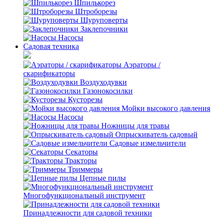
Шпилькорез
Штроборезы
Шуруповерты
Заклепочники
Насосы
Садовая техника
Аэраторы /
скарификаторы
Воздуходувки
Газонокосилки
Кусторезы
Мойки высокого давления
Насосы
Ножницы для травы
Опрыскиватель садовый
Садовые измельчители
Секаторы
Тракторы
Триммеры
Цепные пилы
Многофункциональный инструмент
Принадлежности для садовой техники