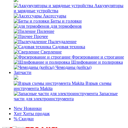
Аккумуляторы
и зарядные устройства
Аксессуары
Биты и головки
для термофенов
Пиление
Прочее
Пылеудаление
Садовая техника
Сверление
Фрезерование и строгание
Шлифование и полировка
Чемоданы (кейсы)
Запчасти
Взрыв схемы
инструмента Makita
Запасные
части для электроинструмента
New
Новинки
Хит
Хиты продаж
%
Скидки