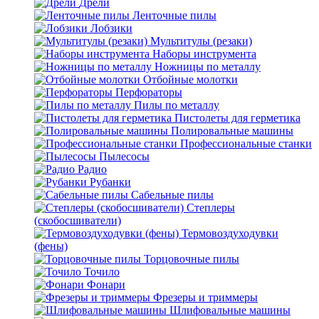
Дрели
Ленточные пилы
Лобзики
Мультитулы (резаки)
Наборы инструмента
Ножницы по металлу
Отбойные молотки
Перфораторы
Пилы по металлу
Пистолеты для герметика
Полировальные машины
Профессиональные станки
Пылесосы
Радио
Рубанки
Сабельные пилы
Степлеры
(скобосшиватели)
Термовоздуходувки
(фены)
Торцовочные пилы
Точило
Фонари
Фрезеры и триммеры
Шлифовальные машины