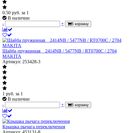
0.50
руб.
за 1
В наличии
-
+
В корзину
Шайба пружинная__2414NB / 5477NB / RT0700C / 2704
MAKITA
Артикул: 253428-3
1
руб.
за 1
В наличии
-
+
В корзину
Крышка рычага переключения
Артикул: 453131-8