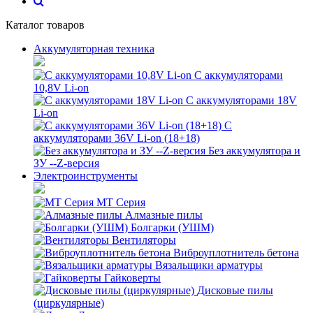
Каталог товаров
Аккумуляторная техника
С аккумуляторами
10,8V Li-on
С аккумуляторами 18V
Li-on
С
аккумуляторами 36V Li-on (18+18)
Без аккумулятора и
ЗУ --Z-версия
Электроинструменты
MT Серия
Алмазные пилы
Болгарки (УШМ)
Вентиляторы
Виброуплотнитель бетона
Вязальщики арматуры
Гайковерты
Дисковые пилы
(циркулярные)