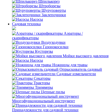
Шпилькорез
Штроборезы
Шуруповерты
Заклепочники
Насосы
Садовая техника
Аэраторы /
скарификаторы
Воздуходувки
Газонокосилки
Кусторезы
Мойки высокого давления
Насосы
Ножницы для травы
Опрыскиватель садовый
Садовые измельчители
Секаторы
Тракторы
Триммеры
Цепные пилы
Многофункциональный инструмент
Принадлежности для садовой техники