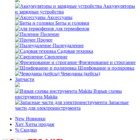
Аккумуляторы
и зарядные устройства
Аксессуары
Биты и головки
для термофенов
Пиление
Прочее
Пылеудаление
Садовая техника
Сверление
Фрезерование и строгание
Шлифование и полировка
Чемоданы (кейсы)
Запчасти
Взрыв схемы
инструмента Makita
Запасные
части для электроинструмента
New
Новинки
Хит
Хиты продаж
%
Скидки