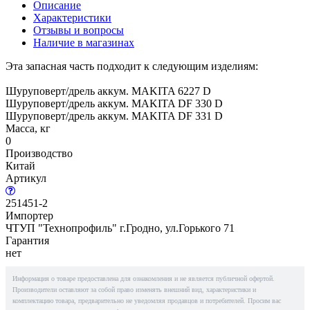
Описание
Характеристики
Отзывы и вопросы
Наличие в магазинах
Эта запасная часть подходит к следующим изделиям:
Шуруповерт/дрель аккум. MAKITA 6227 D
Шуруповерт/дрель аккум. MAKITA DF 330 D
Шуруповерт/дрель аккум. MAKITA DF 331 D
Масса, кг
0
Производство
Китай
Артикул
251451-2
Импортер
ЧТУП "Технопрофиль" г.Гродно, ул.Горького 71
Гарантия
нет
Информация о товаре предоставлена для ознакомления и не является публичной офертой.
Производители оставляют за собой право изменять внешний вид, характеристики и
комплектацию товара, предварительно не уведомляя продавцов и потребителей. Просим вас