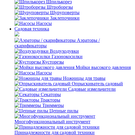
Шпилькорез
Штроборезы
Шуруповерты
Заклепочники
Насосы
Садовая техника
Аэраторы /
скарификаторы
Воздуходувки
Газонокосилки
Кусторезы
Мойки высокого давления
Насосы
Ножницы для травы
Опрыскиватель садовый
Садовые измельчители
Секаторы
Тракторы
Триммеры
Цепные пилы
Многофункциональный инструмент
Принадлежности для садовой техники