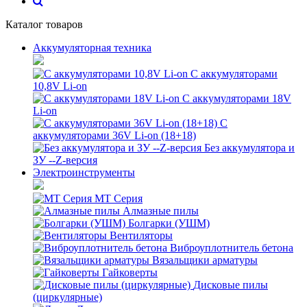
Каталог товаров
Аккумуляторная техника
С аккумуляторами
10,8V Li-on
С аккумуляторами 18V
Li-on
С
аккумуляторами 36V Li-on (18+18)
Без аккумулятора и
ЗУ --Z-версия
Электроинструменты
MT Серия
Алмазные пилы
Болгарки (УШМ)
Вентиляторы
Виброуплотнитель бетона
Вязальщики арматуры
Гайковерты
Дисковые пилы
(циркулярные)