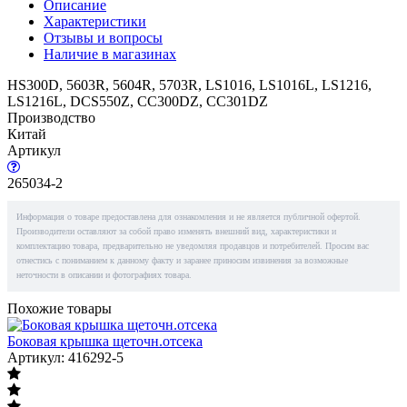
Описание
Характеристики
Отзывы и вопросы
Наличие в магазинах
HS300D, 5603R, 5604R, 5703R, LS1016, LS1016L, LS1216,
LS1216L, DCS550Z, CC300DZ, CC301DZ
Производство
Китай
Артикул
265034-2
Информация о товаре предоставлена для ознакомления и не является публичной офертой.
Производители оставляют за собой право изменять внешний вид, характеристики и
комплектацию товара, предварительно не уведомляя продавцов и потребителей. Просим вас
отнестись с пониманием к данному факту и заранее приносим извинения за возможные
неточности в описании и фотографиях товара.
Похожие товары
Боковая крышка щеточн.отсека
Артикул: 416292-5