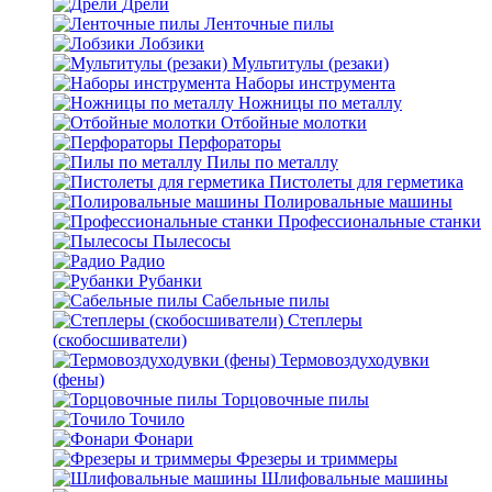
Дрели
Ленточные пилы
Лобзики
Мультитулы (резаки)
Наборы инструмента
Ножницы по металлу
Отбойные молотки
Перфораторы
Пилы по металлу
Пистолеты для герметика
Полировальные машины
Профессиональные станки
Пылесосы
Радио
Рубанки
Сабельные пилы
Степлеры
(скобосшиватели)
Термовоздуходувки
(фены)
Торцовочные пилы
Точило
Фонари
Фрезеры и триммеры
Шлифовальные машины