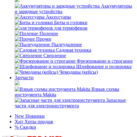
Аккумуляторы
и зарядные устройства
Аксессуары
Биты и головки
для термофенов
Пиление
Прочее
Пылеудаление
Садовая техника
Сверление
Фрезерование и строгание
Шлифование и полировка
Чемоданы (кейсы)
Запчасти
Взрыв схемы
инструмента Makita
Запасные
части для электроинструмента
New
Новинки
Хит
Хиты продаж
%
Скидки