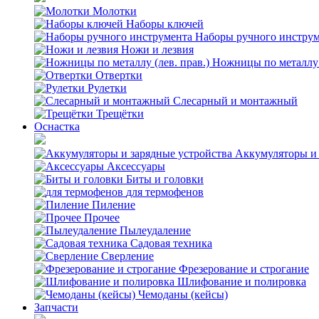
Молотки
Наборы ключей
Наборы ручного инстру
Ножи и лезвия
Ножницы по металлу (
Отвертки
Рулетки
Слесарный и монтажный
Трещётки
Оснастка
Аккумуляторы и 
Аксессуары
Биты и головки
для термофенов
Пиление
Прочее
Пылеудаление
Садовая техника
Сверление
Фрезерование и строгание
Шлифование и полировка
Чемоданы (кейсы)
Запчасти