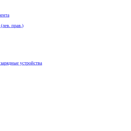
мента
лев. прав.)
зарядные устройства