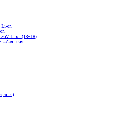
 Li-on
-on
36V Li-on (18+18)
У --Z-версия
лярные)