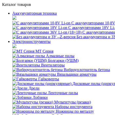
Каталог товаров
Аккумуляторная техника
С аккумуляторами 10,8V
С аккумуляторами 18V Li
С аккумуляторами 
Без аккумулятора и З
Электроинструменты
MT Серия
Алмазные пилы
Болгарки (УШМ)
Вентиляторы
Виброуплотнитель бетона
Вязальщики арматуры
Гайковерты
Дисковые пилы (цирку
Дрели
Ленточные пилы
Лобзики
Мультитулы (резаки)
Наборы инструмента
Ножницы по металлу