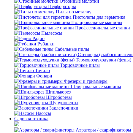
Отбойные молотки
Перфораторы
Пилы по металлу
Пистолеты для герметика
Полировальные машины
Профессиональные станки
Пылесосы
Радио
Рубанки
Сабельные пилы
Степлеры (скобосшивател
Термовоздуходувки (фены)
Торцовочные пилы
Точило
Фонари
Фрезеры и триммеры
Шлифовальные машины
Шпилькорез
Штроборезы
Шуруповерты
Заклепочники
Насосы
Садовая техника
Аэраторы / скарификаторы