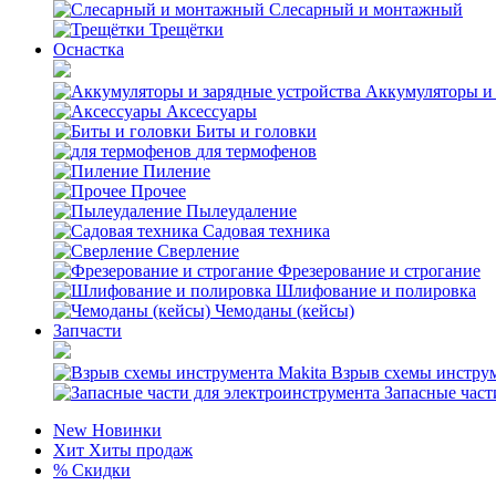
Слесарный и монтажный
Трещётки
Оснастка
Аккумуляторы и 
Аксессуары
Биты и головки
для термофенов
Пиление
Прочее
Пылеудаление
Садовая техника
Сверление
Фрезерование и строгание
Шлифование и полировка
Чемоданы (кейсы)
Запчасти
Взрыв схемы инструм
Запасные част
New
Новинки
Хит
Хиты продаж
%
Скидки