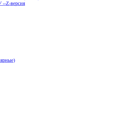
У --Z-версия
лярные)