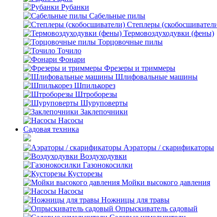
Рубанки
Сабельные пилы
Степлеры (скобосшивател
Термовоздуходувки (фены)
Торцовочные пилы
Точило
Фонари
Фрезеры и триммеры
Шлифовальные машины
Шпилькорез
Штроборезы
Шуруповерты
Заклепочники
Насосы
Садовая техника
Аэраторы / скарификаторы
Воздуходувки
Газонокосилки
Кусторезы
Мойки высокого давления
Насосы
Ножницы для травы
Опрыскиватель садовый