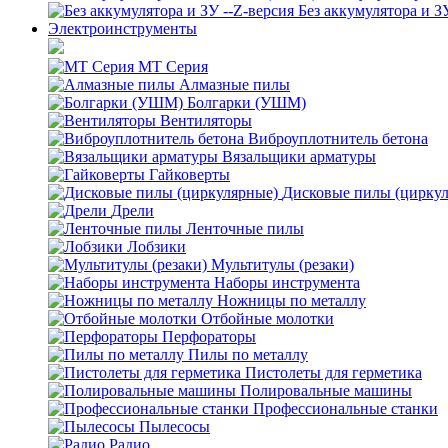
Без аккумулятора и З
Электроинструменты
MT Серия
Алмазные пилы
Болгарки (УШМ)
Вентиляторы
Виброуплотнитель бетона
Вязальщики арматуры
Гайковерты
Дисковые пилы (цирку
Дрели
Ленточные пилы
Лобзики
Мультитулы (резаки)
Наборы инструмента
Ножницы по металлу
Отбойные молотки
Перфораторы
Пилы по металлу
Пистолеты для герметика
Полировальные машины
Профессиональные станки
Пылесосы
Радио