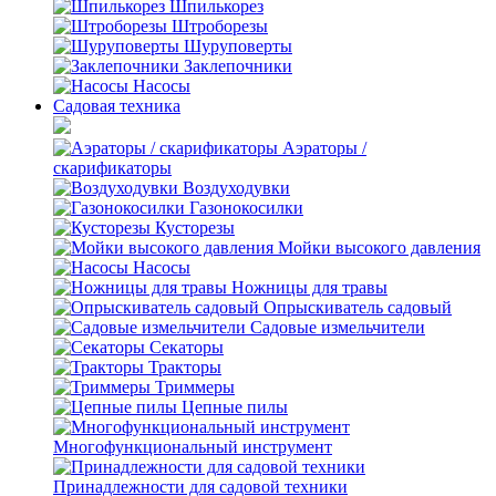
Шпилькорез
Штроборезы
Шуруповерты
Заклепочники
Насосы
Садовая техника
Аэраторы /
скарификаторы
Воздуходувки
Газонокосилки
Кусторезы
Мойки высокого давления
Насосы
Ножницы для травы
Опрыскиватель садовый
Садовые измельчители
Секаторы
Тракторы
Триммеры
Цепные пилы
Многофункциональный инструмент
Принадлежности для садовой техники