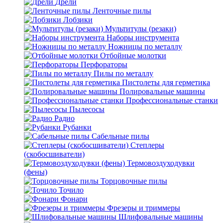
Дрели
Ленточные пилы
Лобзики
Мультитулы (резаки)
Наборы инструмента
Ножницы по металлу
Отбойные молотки
Перфораторы
Пилы по металлу
Пистолеты для герметика
Полировальные машины
Профессиональные станки
Пылесосы
Радио
Рубанки
Сабельные пилы
Степлеры
(скобосшиватели)
Термовоздуходувки
(фены)
Торцовочные пилы
Точило
Фонари
Фрезеры и триммеры
Шлифовальные машины