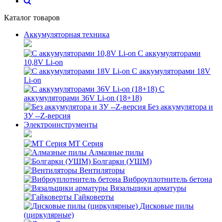
Каталог товаров
Аккумуляторная техника
С аккумуляторами
10,8V Li-on
С аккумуляторами 18V
Li-on
С
аккумуляторами 36V Li-on (18+18)
Без аккумулятора и
ЗУ --Z-версия
Электроинструменты
MT Серия
Алмазные пилы
Болгарки (УШМ)
Вентиляторы
Виброуплотнитель бетона
Вязальщики арматуры
Гайковерты
Дисковые пилы
(циркулярные)