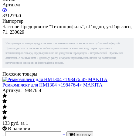
Артикул
831279-0
Импортер
Частное Предприятие "Технопрофиль", г.Гродно, ул.Горького,
71, 230029
Информация о товаре предоставлена для ознакомления и не является публичной офертой.
Производители оставляют за собой право изменять внешний вид, характеристики и
комплектацию товара, предварительно не уведомляя продавцов и потребителей. Просим вас
отнестись с пониманием к данному факту и заранее приносим извинения за возможные
неточности в описании и фотографиях товара.
Похожие товары
Ремкомплект для HM1304 <198476-4> MAKITA
Артикул: 198476-4
133
руб.
за 1
В наличии
-
+
В корзину