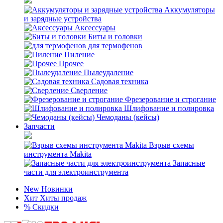
Аккумуляторы
и зарядные устройства
Аксессуары
Биты и головки
для термофенов
Пиление
Прочее
Пылеудаление
Садовая техника
Сверление
Фрезерование и строгание
Шлифование и полировка
Чемоданы (кейсы)
Запчасти
Взрыв схемы
инструмента Makita
Запасные
части для электроинструмента
New
Новинки
Хит
Хиты продаж
%
Скидки