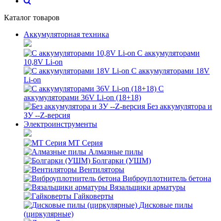
Каталог товаров
Аккумуляторная техника
С аккумуляторами
10,8V Li-on
С аккумуляторами 18V
Li-on
С
аккумуляторами 36V Li-on (18+18)
Без аккумулятора и
ЗУ --Z-версия
Электроинструменты
MT Серия
Алмазные пилы
Болгарки (УШМ)
Вентиляторы
Виброуплотнитель бетона
Вязальщики арматуры
Гайковерты
Дисковые пилы
(циркулярные)