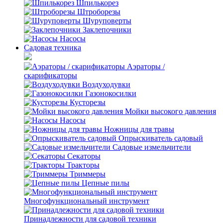
Шпилькорез
Штроборезы
Шуруповерты
Заклепочники
Насосы
Садовая техника
Аэраторы /
скарификаторы
Воздуходувки
Газонокосилки
Кусторезы
Мойки высокого давления
Насосы
Ножницы для травы
Опрыскиватель садовый
Садовые измельчители
Секаторы
Тракторы
Триммеры
Цепные пилы
Многофункциональный инструмент
Принадлежности для садовой техники