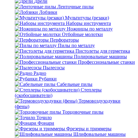
Дрели
Ленточные пилы
Лобзики
Мультитулы (резаки)
Наборы инструмента
Ножницы по металлу
Отбойные молотки
Перфораторы
Пилы по металлу
Пистолеты для герметика
Полировальные машины
Профессиональные станки
Пылесосы
Радио
Рубанки
Сабельные пилы
Степлеры
(скобосшиватели)
Термовоздуходувки
(фены)
Торцовочные пилы
Точило
Фонари
Фрезеры и триммеры
Шлифовальные машины