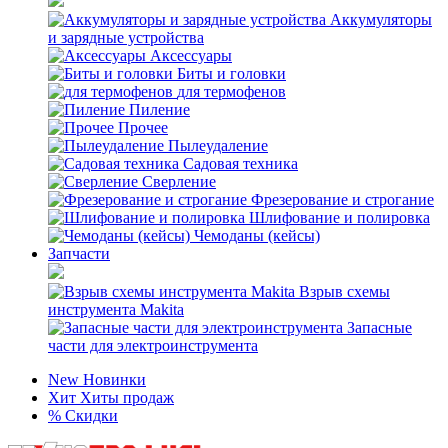
Аккумуляторы
и зарядные устройства
Аксессуары
Биты и головки
для термофенов
Пиление
Прочее
Пылеудаление
Садовая техника
Сверление
Фрезерование и строгание
Шлифование и полировка
Чемоданы (кейсы)
Запчасти
Взрыв схемы
инструмента Makita
Запасные
части для электроинструмента
New
Новинки
Хит
Хиты продаж
%
Скидки