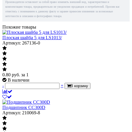
Производители оставляют за собой право изменять внешний вид, характеристики и
комплектацию товара, предварительно не уведомляя продавцов и потребителей. Просим вас
отнестись с пониманием к данному факту и заранее приносим извинения за возможные
неточности в описании и фотографиях товара.
Похожие товары
Плоская шайба 5 для LS1013/
Артикул: 267136-0
0.80
руб.
за 1
В наличии
-
+
В корзину
Подшипник CC300D
Артикул: 210069-8