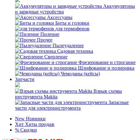
Аккумуляторы
и зарядные устройства
Аксессуары
Биты и головки
для термофенов
Пиление
Прочее
Пылеудаление
Садовая техника
Сверление
Фрезерование и строгание
Шлифование и полировка
Чемоданы (кейсы)
Запчасти
Взрыв схемы
инструмента Makita
Запасные
части для электроинструмента
New
Новинки
Хит
Хиты продаж
%
Скидки