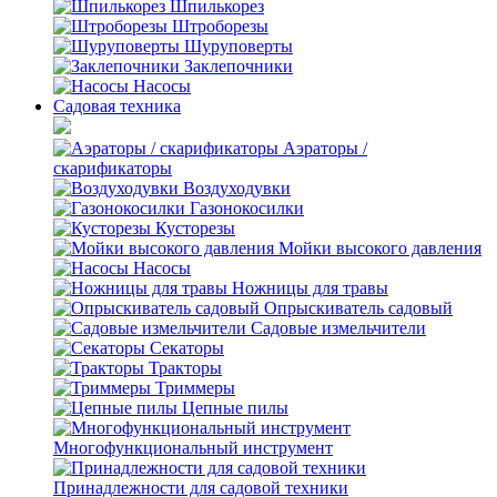
Шпилькорез
Штроборезы
Шуруповерты
Заклепочники
Насосы
Садовая техника
Аэраторы /
скарификаторы
Воздуходувки
Газонокосилки
Кусторезы
Мойки высокого давления
Насосы
Ножницы для травы
Опрыскиватель садовый
Садовые измельчители
Секаторы
Тракторы
Триммеры
Цепные пилы
Многофункциональный инструмент
Принадлежности для садовой техники