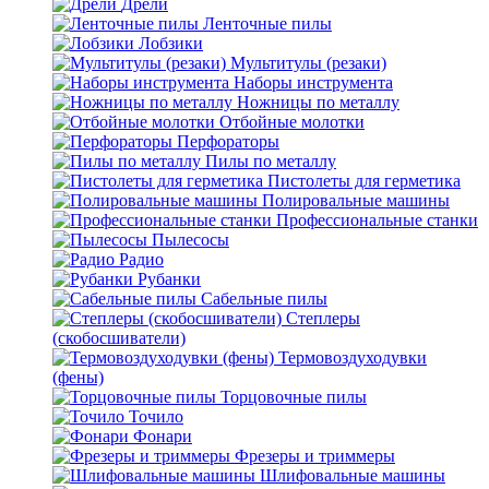
Дрели
Ленточные пилы
Лобзики
Мультитулы (резаки)
Наборы инструмента
Ножницы по металлу
Отбойные молотки
Перфораторы
Пилы по металлу
Пистолеты для герметика
Полировальные машины
Профессиональные станки
Пылесосы
Радио
Рубанки
Сабельные пилы
Степлеры
(скобосшиватели)
Термовоздуходувки
(фены)
Торцовочные пилы
Точило
Фонари
Фрезеры и триммеры
Шлифовальные машины