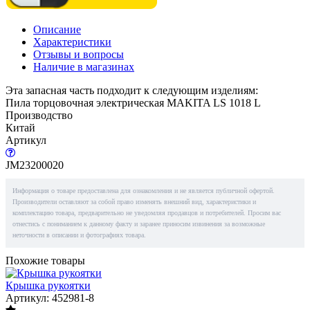
Описание
Характеристики
Отзывы и вопросы
Наличие в магазинах
Эта запасная часть подходит к следующим изделиям:
Пила торцовочная электрическая MAKITA LS 1018 L
Производство
Китай
Артикул
JM23200020
Информация о товаре предоставлена для ознакомления и не является публичной офертой.
Производители оставляют за собой право изменять внешний вид, характеристики и
комплектацию товара, предварительно не уведомляя продавцов и потребителей. Просим вас
отнестись с пониманием к данному факту и заранее приносим извинения за возможные
неточности в описании и фотографиях товара.
Похожие товары
Крышка рукоятки
Артикул: 452981-8