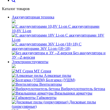
Каталог товаров
Аккумуляторная техника
С аккумуляторами
10,8V Li-on
С аккумуляторами 18V
Li-on
С
аккумуляторами 36V Li-on (18+18)
Без аккумулятора и
ЗУ --Z-версия
Электроинструменты
MT Серия
Алмазные пилы
Болгарки (УШМ)
Вентиляторы
Виброуплотнитель бетона
Вязальщики арматуры
Гайковерты
Дисковые пилы
(циркулярные)