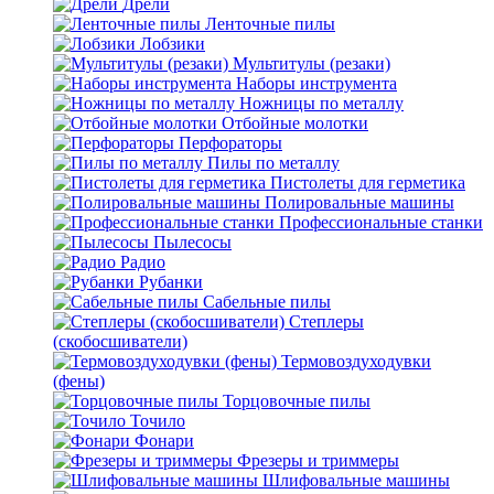
Дрели
Ленточные пилы
Лобзики
Мультитулы (резаки)
Наборы инструмента
Ножницы по металлу
Отбойные молотки
Перфораторы
Пилы по металлу
Пистолеты для герметика
Полировальные машины
Профессиональные станки
Пылесосы
Радио
Рубанки
Сабельные пилы
Степлеры
(скобосшиватели)
Термовоздуходувки
(фены)
Торцовочные пилы
Точило
Фонари
Фрезеры и триммеры
Шлифовальные машины