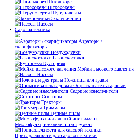
Шпилькорез
Штроборезы
Шуруповерты
Заклепочники
Насосы
Садовая техника
Аэраторы /
скарификаторы
Воздуходувки
Газонокосилки
Кусторезы
Мойки высокого давления
Насосы
Ножницы для травы
Опрыскиватель садовый
Садовые измельчители
Секаторы
Тракторы
Триммеры
Цепные пилы
Многофункциональный инструмент
Принадлежности для садовой техники