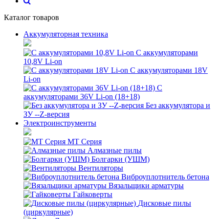
Каталог товаров
Аккумуляторная техника
С аккумуляторами
10,8V Li-on
С аккумуляторами 18V
Li-on
С
аккумуляторами 36V Li-on (18+18)
Без аккумулятора и
ЗУ --Z-версия
Электроинструменты
MT Серия
Алмазные пилы
Болгарки (УШМ)
Вентиляторы
Виброуплотнитель бетона
Вязальщики арматуры
Гайковерты
Дисковые пилы
(циркулярные)