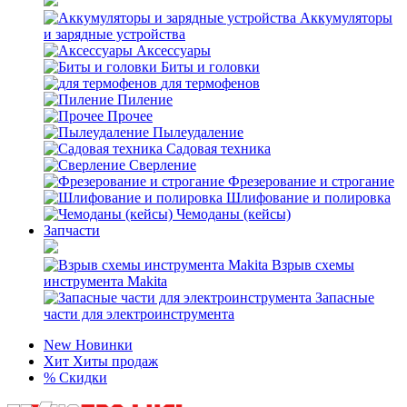
Аккумуляторы
и зарядные устройства
Аксессуары
Биты и головки
для термофенов
Пиление
Прочее
Пылеудаление
Садовая техника
Сверление
Фрезерование и строгание
Шлифование и полировка
Чемоданы (кейсы)
Запчасти
Взрыв схемы
инструмента Makita
Запасные
части для электроинструмента
New
Новинки
Хит
Хиты продаж
%
Скидки