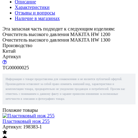
Описание
Характеристики
Отзывы и вопросы
Наличие в магазинах
Эта запасная часть подходит к следующим изделиям:
Очиститель высокого давления MAKITA HW 1200
Очиститель высокого давления MAKITA HW 1300
Производство
Китай
Артикул
TG00000025
Информация о товаре предоставлена для ознакомления и не является публичной офертой.
Производители оставляют за собой право изменять внешний вид, характеристики и
комплектацию товара, предварительно не уведомляя продавцов и потребителей. Просим вас
отнестись с пониманием к данному факту и заранее приносим извинения за возможные
неточности в описании и фотографиях товара.
Похожие товары
Пластиковый нож 255
Артикул: 198383-1