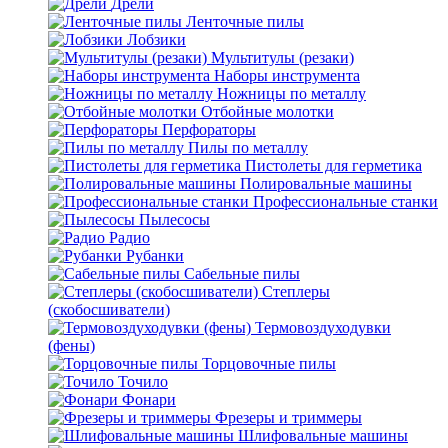
Дрели
Ленточные пилы
Лобзики
Мультитулы (резаки)
Наборы инструмента
Ножницы по металлу
Отбойные молотки
Перфораторы
Пилы по металлу
Пистолеты для герметика
Полировальные машины
Профессиональные станки
Пылесосы
Радио
Рубанки
Сабельные пилы
Степлеры
(скобосшиватели)
Термовоздуходувки
(фены)
Торцовочные пилы
Точило
Фонари
Фрезеры и триммеры
Шлифовальные машины