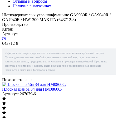
Отзывы и вопросы
Наличие в магазинах
Щеткодержатель к углошлифмашине GA9030R / GA9040R /
GA7040R / HW1300 MAKITA (643712-8)
Производство
Китай
Артикул
643712-8
Информация о товаре предоставлена для ознакомления и не является публичной офертой.
Производители оставляют за собой право изменять внешний вид, характеристики и
комплектацию товара, предварительно не уведомляя продавцов и потребителей. Просим вас
отнестись с пониманием к данному факту и заранее приносим извинения за возможные
неточности в описании и фотографиях товара.
Похожие товары
Плоская шайба 34 для HM0860C/
Артикул: 267079-6