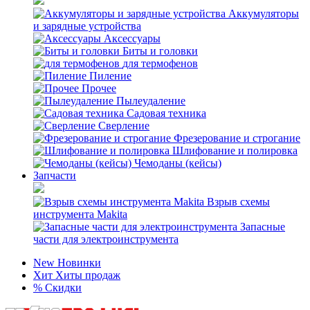
Аккумуляторы
и зарядные устройства
Аксессуары
Биты и головки
для термофенов
Пиление
Прочее
Пылеудаление
Садовая техника
Сверление
Фрезерование и строгание
Шлифование и полировка
Чемоданы (кейсы)
Запчасти
Взрыв схемы
инструмента Makita
Запасные
части для электроинструмента
New
Новинки
Хит
Хиты продаж
%
Скидки