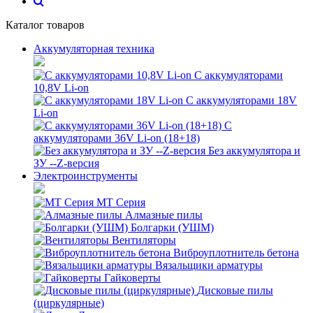
Каталог товаров
Аккумуляторная техника
С аккумуляторами
10,8V Li-on
С аккумуляторами 18V
Li-on
С
аккумуляторами 36V Li-on (18+18)
Без аккумулятора и
ЗУ --Z-версия
Электроинструменты
MT Серия
Алмазные пилы
Болгарки (УШМ)
Вентиляторы
Виброуплотнитель бетона
Вязальщики арматуры
Гайковерты
Дисковые пилы
(циркулярные)