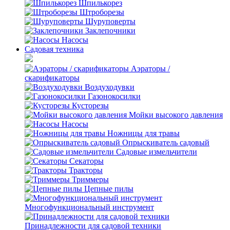
Шпилькорез
Штроборезы
Шуруповерты
Заклепочники
Насосы
Садовая техника
Аэраторы /
скарификаторы
Воздуходувки
Газонокосилки
Кусторезы
Мойки высокого давления
Насосы
Ножницы для травы
Опрыскиватель садовый
Садовые измельчители
Секаторы
Тракторы
Триммеры
Цепные пилы
Многофункциональный инструмент
Принадлежности для садовой техники