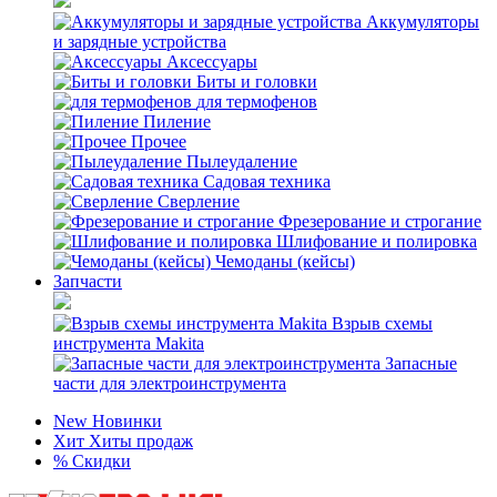
Аккумуляторы
и зарядные устройства
Аксессуары
Биты и головки
для термофенов
Пиление
Прочее
Пылеудаление
Садовая техника
Сверление
Фрезерование и строгание
Шлифование и полировка
Чемоданы (кейсы)
Запчасти
Взрыв схемы
инструмента Makita
Запасные
части для электроинструмента
New
Новинки
Хит
Хиты продаж
%
Скидки