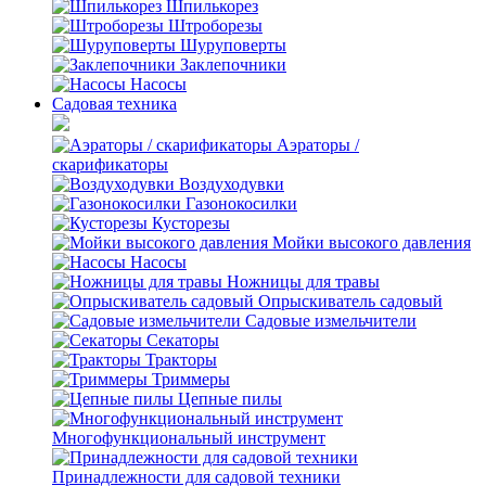
Шпилькорез
Штроборезы
Шуруповерты
Заклепочники
Насосы
Садовая техника
Аэраторы /
скарификаторы
Воздуходувки
Газонокосилки
Кусторезы
Мойки высокого давления
Насосы
Ножницы для травы
Опрыскиватель садовый
Садовые измельчители
Секаторы
Тракторы
Триммеры
Цепные пилы
Многофункциональный инструмент
Принадлежности для садовой техники