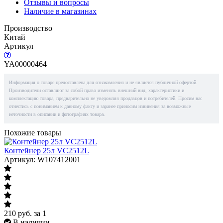
Отзывы и вопросы
Наличие в магазинах
Производство
Китай
Артикул
YA00000464
Информация о товаре предоставлена для ознакомления и не является публичной офертой.
Производители оставляют за собой право изменять внешний вид, характеристики и
комплектацию товара, предварительно не уведомляя продавцов и потребителей. Просим вас
отнестись с пониманием к данному факту и заранее приносим извинения за возможные
неточности в описании и фотографиях товара.
Похожие товары
Контейнер 25л VC2512L
Артикул: W107412001
210
руб.
за 1
В наличии