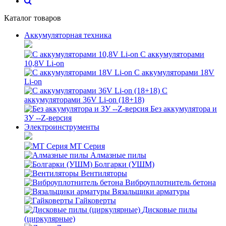
Каталог товаров
Аккумуляторная техника
С аккумуляторами
10,8V Li-on
С аккумуляторами 18V
Li-on
С
аккумуляторами 36V Li-on (18+18)
Без аккумулятора и
ЗУ --Z-версия
Электроинструменты
MT Серия
Алмазные пилы
Болгарки (УШМ)
Вентиляторы
Виброуплотнитель бетона
Вязальщики арматуры
Гайковерты
Дисковые пилы
(циркулярные)