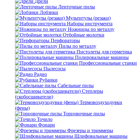
Дрели
Ленточные пилы
Лобзики
Мультитулы (резаки)
Наборы инструмента
Ножницы по металлу
Отбойные молотки
Перфораторы
Пилы по металлу
Пистолеты для герметика
Полировальные машины
Профессиональные станки
Пылесосы
Радио
Рубанки
Сабельные пилы
Степлеры
(скобосшиватели)
Термовоздуходувки
(фены)
Торцовочные пилы
Точило
Фонари
Фрезеры и триммеры
Шлифовальные машины