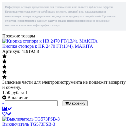
Информация о товаре предоставлена для ознакомления и не является публичной офертой.
Производители оставляют за собой право изменять внешний вид, характеристики и
комплектацию товара, предварительно не уведомляя продавцов и потребителей. Просим вас
отнестись с пониманием к данному факту и заранее приносим извинения за возможные
неточности в описании и фотографиях товара.
Похожие товары
Кнопка стопора к HR 2470 FT(13/4), MAKITA
Артикул: 419192-8
Запасные части для электроинструмента не подлежат возврату
и обмену.
1.50
руб.
за 1
В наличии
-
+
В корзину
Выключатель TG573FSB-3