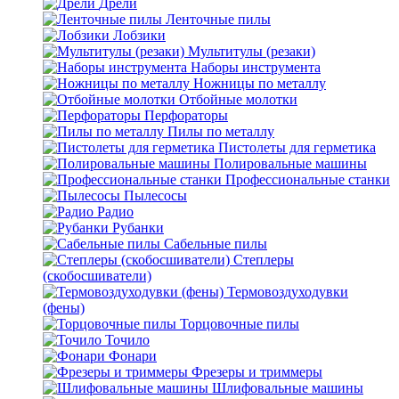
Дрели
Ленточные пилы
Лобзики
Мультитулы (резаки)
Наборы инструмента
Ножницы по металлу
Отбойные молотки
Перфораторы
Пилы по металлу
Пистолеты для герметика
Полировальные машины
Профессиональные станки
Пылесосы
Радио
Рубанки
Сабельные пилы
Степлеры
(скобосшиватели)
Термовоздуходувки
(фены)
Торцовочные пилы
Точило
Фонари
Фрезеры и триммеры
Шлифовальные машины