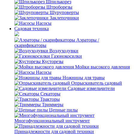
Шпилькорез
Штроборезы
Шуруповерты
Заклепочники
Насосы
Садовая техника
Аэраторы /
скарификаторы
Воздуходувки
Газонокосилки
Кусторезы
Мойки высокого давления
Насосы
Ножницы для травы
Опрыскиватель садовый
Садовые измельчители
Секаторы
Тракторы
Триммеры
Цепные пилы
Многофункциональный инструмент
Принадлежности для садовой техники