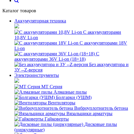
Каталог товаров
Аккумуляторная техника
С аккумуляторами
10,8V Li-on
С аккумуляторами 18V
Li-on
С
аккумуляторами 36V Li-on (18+18)
Без аккумулятора и
ЗУ --Z-версия
Электроинструменты
MT Серия
Алмазные пилы
Болгарки (УШМ)
Вентиляторы
Виброуплотнитель бетона
Вязальщики арматуры
Гайковерты
Дисковые пилы
(циркулярные)