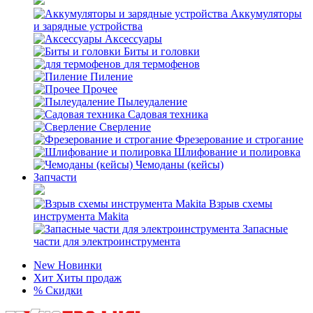
Аккумуляторы
и зарядные устройства
Аксессуары
Биты и головки
для термофенов
Пиление
Прочее
Пылеудаление
Садовая техника
Сверление
Фрезерование и строгание
Шлифование и полировка
Чемоданы (кейсы)
Запчасти
Взрыв схемы
инструмента Makita
Запасные
части для электроинструмента
New
Новинки
Хит
Хиты продаж
%
Скидки