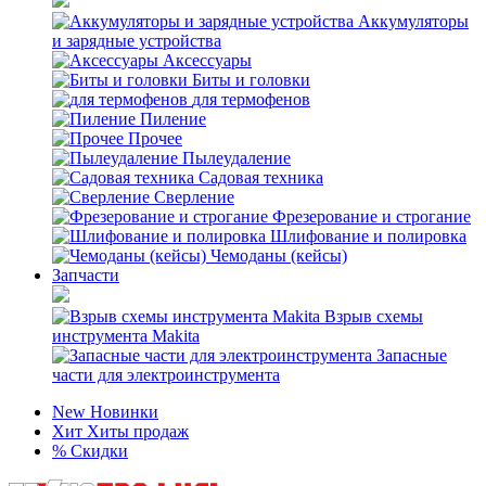
Аккумуляторы
и зарядные устройства
Аксессуары
Биты и головки
для термофенов
Пиление
Прочее
Пылеудаление
Садовая техника
Сверление
Фрезерование и строгание
Шлифование и полировка
Чемоданы (кейсы)
Запчасти
Взрыв схемы
инструмента Makita
Запасные
части для электроинструмента
New
Новинки
Хит
Хиты продаж
%
Скидки