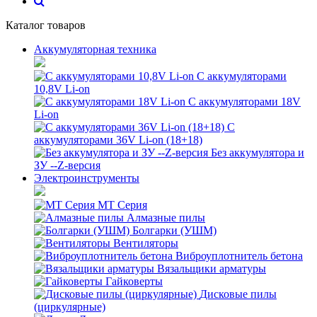
Каталог товаров
Аккумуляторная техника
С аккумуляторами
10,8V Li-on
С аккумуляторами 18V
Li-on
С
аккумуляторами 36V Li-on (18+18)
Без аккумулятора и
ЗУ --Z-версия
Электроинструменты
MT Серия
Алмазные пилы
Болгарки (УШМ)
Вентиляторы
Виброуплотнитель бетона
Вязальщики арматуры
Гайковерты
Дисковые пилы
(циркулярные)