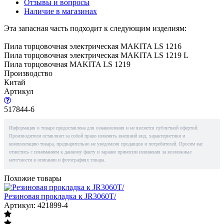
Отзывы и вопросы
Наличие в магазинах
Эта запасная часть подходит к следующим изделиям:
Пила торцовочная электрическая MAKITA LS 1216
Пила торцовочная электрическая MAKITA LS 1219 L
Пила торцовочная MAKITA LS 1219
Производство
Китай
Артикул
517844-6
Информация о товаре предоставлена для ознакомления и не является публичной офертой.
Производители оставляют за собой право изменять внешний вид, характеристики и
комплектацию товара, предварительно не уведомляя продавцов и потребителей. Просим вас
отнестись с пониманием к данному факту и заранее приносим извинения за возможные
неточности в описании и фотографиях товара.
Похожие товары
Резиновая прокладка к JR3060T/
Артикул: 421899-4