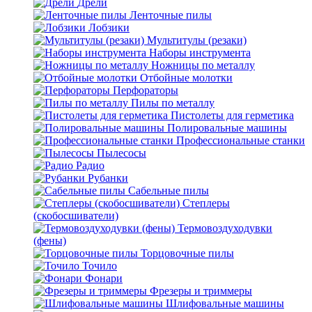
Дрели
Ленточные пилы
Лобзики
Мультитулы (резаки)
Наборы инструмента
Ножницы по металлу
Отбойные молотки
Перфораторы
Пилы по металлу
Пистолеты для герметика
Полировальные машины
Профессиональные станки
Пылесосы
Радио
Рубанки
Сабельные пилы
Степлеры
(скобосшиватели)
Термовоздуходувки
(фены)
Торцовочные пилы
Точило
Фонари
Фрезеры и триммеры
Шлифовальные машины