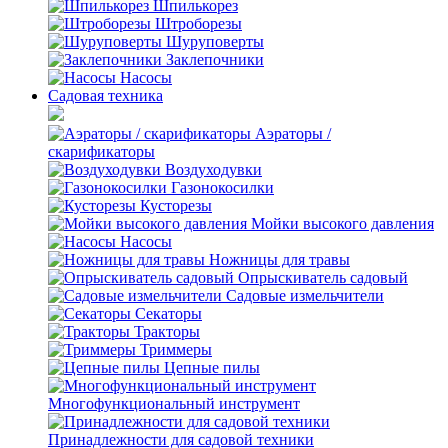
Шпилькорез
Штроборезы
Шуруповерты
Заклепочники
Насосы
Садовая техника
Аэраторы /
скарификаторы
Воздуходувки
Газонокосилки
Кусторезы
Мойки высокого давления
Насосы
Ножницы для травы
Опрыскиватель садовый
Садовые измельчители
Секаторы
Тракторы
Триммеры
Цепные пилы
Многофункциональный инструмент
Принадлежности для садовой техники