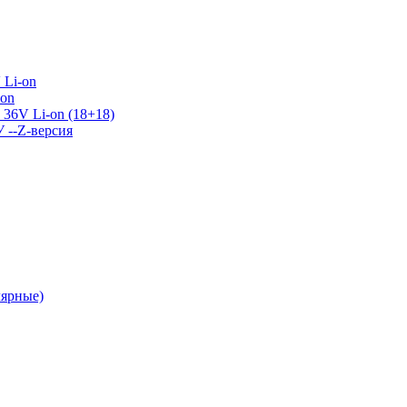
 Li-on
-on
36V Li-on (18+18)
У --Z-версия
лярные)