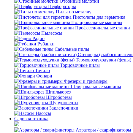
Отбойные молотки
Перфораторы
Пилы по металлу
Пистолеты для герметика
Полировальные машины
Профессиональные станки
Пылесосы
Радио
Рубанки
Сабельные пилы
Степлеры (скобосшивател
Термовоздуходувки (фены)
Торцовочные пилы
Точило
Фонари
Фрезеры и триммеры
Шлифовальные машины
Шпилькорез
Штроборезы
Шуруповерты
Заклепочники
Насосы
Садовая техника
Аэраторы / скарификаторы