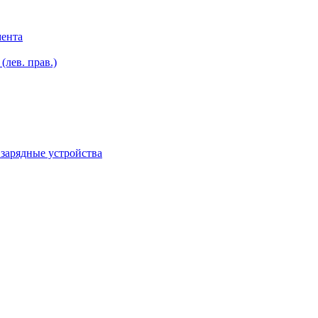
мента
лев. прав.)
зарядные устройства