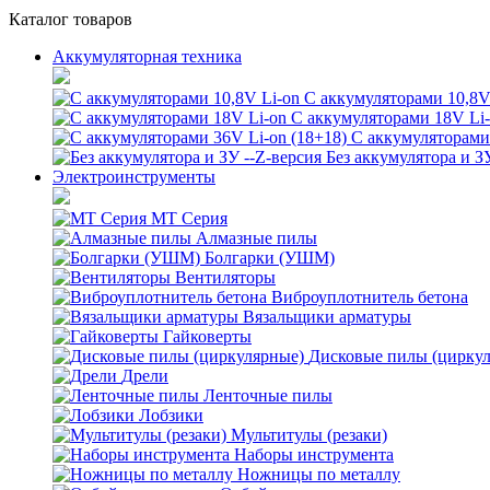
Каталог товаров
Аккумуляторная техника
С аккумуляторами 10,8V
С аккумуляторами 18V Li
С аккумуляторами 
Без аккумулятора и З
Электроинструменты
MT Серия
Алмазные пилы
Болгарки (УШМ)
Вентиляторы
Виброуплотнитель бетона
Вязальщики арматуры
Гайковерты
Дисковые пилы (цирку
Дрели
Ленточные пилы
Лобзики
Мультитулы (резаки)
Наборы инструмента
Ножницы по металлу