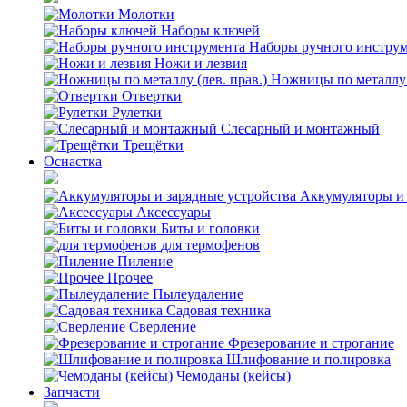
Молотки
Наборы ключей
Наборы ручного инстру
Ножи и лезвия
Ножницы по металлу (
Отвертки
Рулетки
Слесарный и монтажный
Трещётки
Оснастка
Аккумуляторы и 
Аксессуары
Биты и головки
для термофенов
Пиление
Прочее
Пылеудаление
Садовая техника
Сверление
Фрезерование и строгание
Шлифование и полировка
Чемоданы (кейсы)
Запчасти