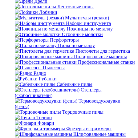
Дрели
Ленточные пилы
Лобзики
Мультитулы (резаки)
Наборы инструмента
Ножницы по металлу
Отбойные молотки
Перфораторы
Пилы по металлу
Пистолеты для герметика
Полировальные машины
Профессиональные станки
Пылесосы
Радио
Рубанки
Сабельные пилы
Степлеры
(скобосшиватели)
Термовоздуходувки
(фены)
Торцовочные пилы
Точило
Фонари
Фрезеры и триммеры
Шлифовальные машины