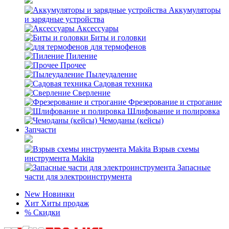
Аккумуляторы
и зарядные устройства
Аксессуары
Биты и головки
для термофенов
Пиление
Прочее
Пылеудаление
Садовая техника
Сверление
Фрезерование и строгание
Шлифование и полировка
Чемоданы (кейсы)
Запчасти
Взрыв схемы
инструмента Makita
Запасные
части для электроинструмента
New
Новинки
Хит
Хиты продаж
%
Скидки