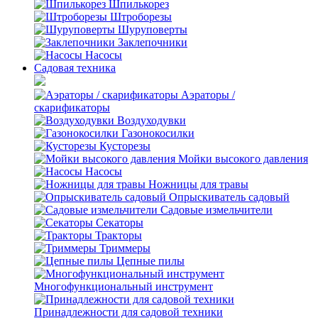
Шпилькорез
Штроборезы
Шуруповерты
Заклепочники
Насосы
Садовая техника
Аэраторы /
скарификаторы
Воздуходувки
Газонокосилки
Кусторезы
Мойки высокого давления
Насосы
Ножницы для травы
Опрыскиватель садовый
Садовые измельчители
Секаторы
Тракторы
Триммеры
Цепные пилы
Многофункциональный инструмент
Принадлежности для садовой техники