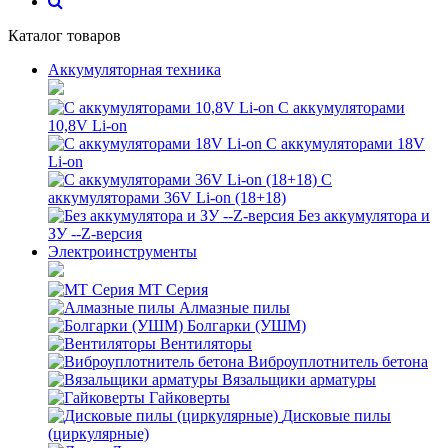
Каталог товаров
Аккумуляторная техника
С аккумуляторами
10,8V Li-on
С аккумуляторами 18V
Li-on
С
аккумуляторами 36V Li-on (18+18)
Без аккумулятора и
ЗУ --Z-версия
Электроинструменты
MT Серия
Алмазные пилы
Болгарки (УШМ)
Вентиляторы
Виброуплотнитель бетона
Вязальщики арматуры
Гайковерты
Дисковые пилы
(циркулярные)