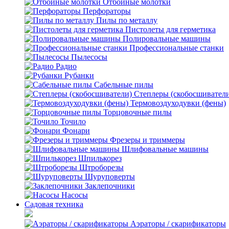
Отбойные молотки
Перфораторы
Пилы по металлу
Пистолеты для герметика
Полировальные машины
Профессиональные станки
Пылесосы
Радио
Рубанки
Сабельные пилы
Степлеры (скобосшивател
Термовоздуходувки (фены)
Торцовочные пилы
Точило
Фонари
Фрезеры и триммеры
Шлифовальные машины
Шпилькорез
Штроборезы
Шуруповерты
Заклепочники
Насосы
Садовая техника
Аэраторы / скарификаторы