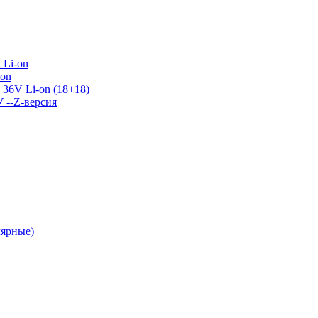
 Li-on
-on
36V Li-on (18+18)
У --Z-версия
лярные)