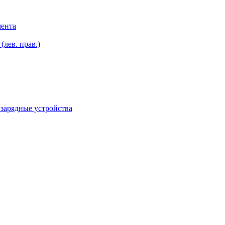
мента
лев. прав.)
зарядные устройства