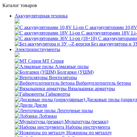
Каталог товаров
Аккумуляторная техника
С аккумуляторами 10,8V
С аккумуляторами 18V Li
С аккумуляторами 
Без аккумулятора и З
Электроинструменты
MT Серия
Алмазные пилы
Болгарки (УШМ)
Вентиляторы
Виброуплотнитель бетона
Вязальщики арматуры
Гайковерты
Дисковые пилы (цирку
Дрели
Ленточные пилы
Лобзики
Мультитулы (резаки)
Наборы инструмента
Ножницы по металлу