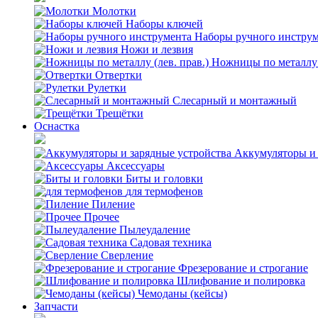
Молотки
Наборы ключей
Наборы ручного инстру
Ножи и лезвия
Ножницы по металлу (
Отвертки
Рулетки
Слесарный и монтажный
Трещётки
Оснастка
Аккумуляторы и 
Аксессуары
Биты и головки
для термофенов
Пиление
Прочее
Пылеудаление
Садовая техника
Сверление
Фрезерование и строгание
Шлифование и полировка
Чемоданы (кейсы)
Запчасти