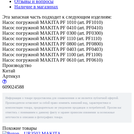
Отзывы и вопросы
Наличие в магазинах
Эта запасная часть подходит к следующим изделиям:
Насос погружной MAKITA PF 1010 (art. PF1010)
Насос погружной MAKITA PF 0410 (art. PF0410)
Насос погружной MAKITA PF 0300 (art. PF0300)
Насос погружной MAKITA PF 1110 (art. PF1110)
Насос погружной MAKITA PF 0800 (art. PF0800)
Насос погружной MAKITA PF 0403 (art. PF0403)
Насос погружной MAKITA PF 1100 (art. PF1100)
Насос погружной MAKITA PF 0610 (art. PF0610)
Производство
Китай
Артикул
609024588
Информация о товаре предоставлена для ознакомления и не является публичной офертой.
Производители оставляют за собой право изменять внешний вид, характеристики и
комплектацию товара, предварительно не уведомляя продавцов и потребителей. Просим вас
отнестись с пониманием к данному факту и заранее приносим извинения за возможные
неточности в описании и фотографиях товара.
Похожие товары