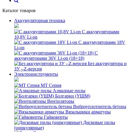
Каталог товаров
Аккумуляторная техника
С аккумуляторами
10,8V Li-on
С аккумуляторами 18V
Li-on
С
аккумуляторами 36V Li-on (18+18)
Без аккумулятора и
ЗУ --Z-версия
Электроинструменты
MT Серия
Алмазные пилы
Болгарки (УШМ)
Вентиляторы
Виброуплотнитель бетона
Вязальщики арматуры
Гайковерты
Дисковые пилы
(циркулярные)