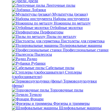
Дрели
Ленточные пилы
Лобзики
Мультитулы (резаки)
Наборы инструмента
Ножницы по металлу
Отбойные молотки
Перфораторы
Пилы по металлу
Пистолеты для герметика
Полировальные машины
Профессиональные станки
Пылесосы
Радио
Рубанки
Сабельные пилы
Степлеры
(скобосшиватели)
Термовоздуходувки
(фены)
Торцовочные пилы
Точило
Фонари
Фрезеры и триммеры
Шлифовальные машины