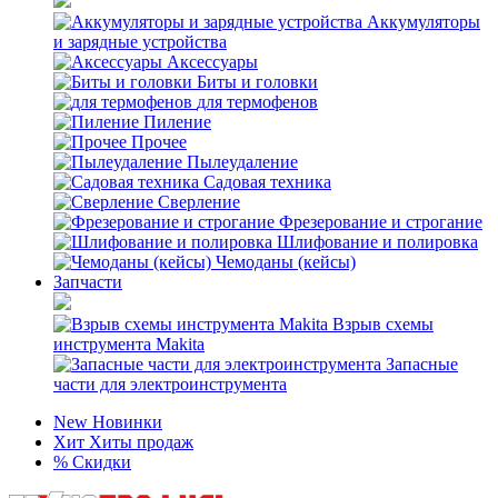
Аккумуляторы
и зарядные устройства
Аксессуары
Биты и головки
для термофенов
Пиление
Прочее
Пылеудаление
Садовая техника
Сверление
Фрезерование и строгание
Шлифование и полировка
Чемоданы (кейсы)
Запчасти
Взрыв схемы
инструмента Makita
Запасные
части для электроинструмента
New
Новинки
Хит
Хиты продаж
%
Скидки