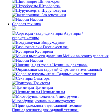
Шпилькорез
Штроборезы
Шуруповерты
Заклепочники
Насосы
Садовая техника
Аэраторы /
скарификаторы
Воздуходувки
Газонокосилки
Кусторезы
Мойки высокого давления
Насосы
Ножницы для травы
Опрыскиватель садовый
Садовые измельчители
Секаторы
Тракторы
Триммеры
Цепные пилы
Многофункциональный инструмент
Принадлежности для садовой техники