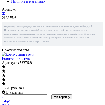
Наличие в магазинах
Артикул
213855-6
Информация о товаре предоставлена для ознакомления и не является публичной офертой.
Производители оставляют за собой право изменять внешний вид, характеристики и
комплектацию товара, предварительно не уведомляя продавцов и потребителей. Просим вас
отнестись с пониманием к данному факту и заранее приносим извинения за возможные
неточности в описании и фотографиях товара.
Похожие товары
Корпус двигателя
Артикул: 453376-8
13.70
руб.
за 1
В наличии
-
+
В корзину