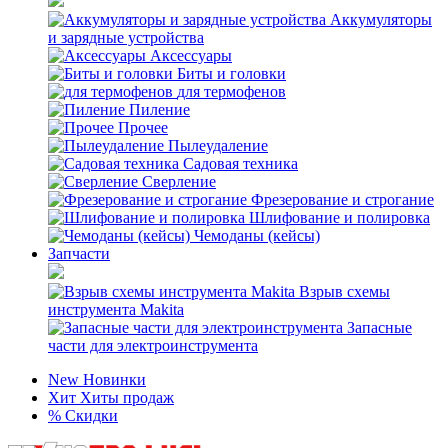
Аккумуляторы
и зарядные устройства
Аксессуары
Биты и головки
для термофенов
Пиление
Прочее
Пылеудаление
Садовая техника
Сверление
Фрезерование и строгание
Шлифование и полировка
Чемоданы (кейсы)
Запчасти
Взрыв схемы
инструмента Makita
Запасные
части для электроинструмента
New
Новинки
Хит
Хиты продаж
%
Скидки