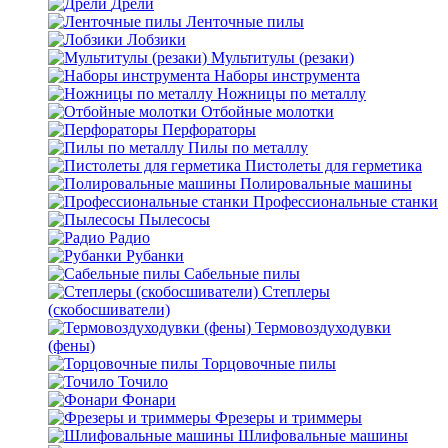
Дрели
Ленточные пилы
Лобзики
Мультитулы (резаки)
Наборы инструмента
Ножницы по металлу
Отбойные молотки
Перфораторы
Пилы по металлу
Пистолеты для герметика
Полировальные машины
Профессиональные станки
Пылесосы
Радио
Рубанки
Сабельные пилы
Степлеры
(скобосшиватели)
Термовоздуходувки
(фены)
Торцовочные пилы
Точило
Фонари
Фрезеры и триммеры
Шлифовальные машины