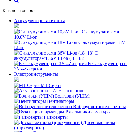
Каталог товаров
Аккумуляторная техника
С аккумуляторами
10,8V Li-on
С аккумуляторами 18V
Li-on
С
аккумуляторами 36V Li-on (18+18)
Без аккумулятора и
ЗУ --Z-версия
Электроинструменты
MT Серия
Алмазные пилы
Болгарки (УШМ)
Вентиляторы
Виброуплотнитель бетона
Вязальщики арматуры
Гайковерты
Дисковые пилы
(циркулярные)