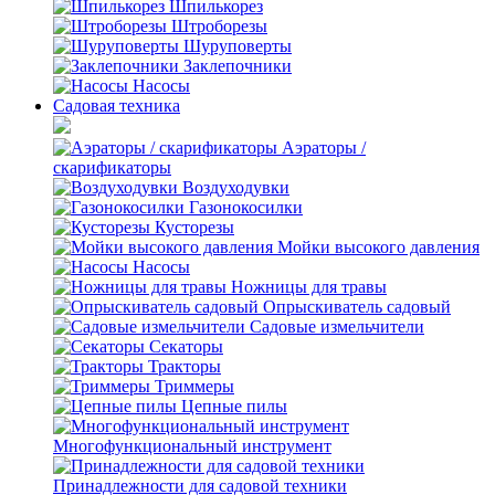
Шпилькорез
Штроборезы
Шуруповерты
Заклепочники
Насосы
Садовая техника
Аэраторы /
скарификаторы
Воздуходувки
Газонокосилки
Кусторезы
Мойки высокого давления
Насосы
Ножницы для травы
Опрыскиватель садовый
Садовые измельчители
Секаторы
Тракторы
Триммеры
Цепные пилы
Многофункциональный инструмент
Принадлежности для садовой техники