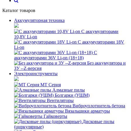
Каталог товаров
Аккумуляторная техника
С аккумуляторами
10,8V Li-on
С аккумуляторами 18V
Li-on
С
аккумуляторами 36V Li-on (18+18)
Без аккумулятора и
ЗУ --Z-версия
Электроинструменты
MT Серия
Алмазные пилы
Болгарки (УШМ)
Вентиляторы
Виброуплотнитель бетона
Вязальщики арматуры
Гайковерты
Дисковые пилы
(циркулярные)