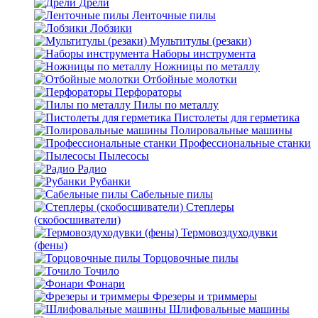
Дрели
Ленточные пилы
Лобзики
Мультитулы (резаки)
Наборы инструмента
Ножницы по металлу
Отбойные молотки
Перфораторы
Пилы по металлу
Пистолеты для герметика
Полировальные машины
Профессиональные станки
Пылесосы
Радио
Рубанки
Сабельные пилы
Степлеры
(скобосшиватели)
Термовоздуходувки
(фены)
Торцовочные пилы
Точило
Фонари
Фрезеры и триммеры
Шлифовальные машины