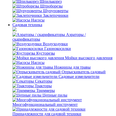
Шпилькорез
Штроборезы
Шуруповерты
Заклепочники
Насосы
Садовая техника
Аэраторы /
скарификаторы
Воздуходувки
Газонокосилки
Кусторезы
Мойки высокого давления
Насосы
Ножницы для травы
Опрыскиватель садовый
Садовые измельчители
Секаторы
Тракторы
Триммеры
Цепные пилы
Многофункциональный инструмент
Принадлежности для садовой техники