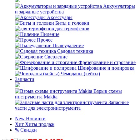
Аккумуляторы
и зарядные устройства
Аксессуары
Биты и головки
для термофенов
Пиление
Прочее
Пылеудаление
Садовая техника
Сверление
Фрезерование и строгание
Шлифование и полировка
Чемоданы (кейсы)
Запчасти
Взрыв схемы
инструмента Makita
Запасные
части для электроинструмента
New
Новинки
Хит
Хиты продаж
%
Скидки