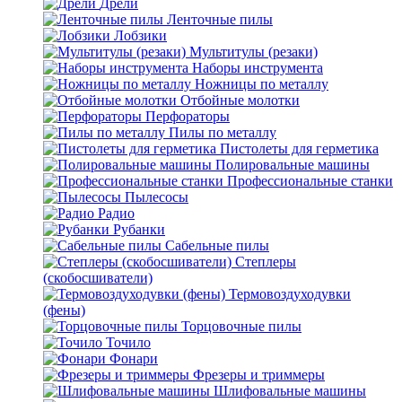
Дрели
Ленточные пилы
Лобзики
Мультитулы (резаки)
Наборы инструмента
Ножницы по металлу
Отбойные молотки
Перфораторы
Пилы по металлу
Пистолеты для герметика
Полировальные машины
Профессиональные станки
Пылесосы
Радио
Рубанки
Сабельные пилы
Степлеры
(скобосшиватели)
Термовоздуходувки
(фены)
Торцовочные пилы
Точило
Фонари
Фрезеры и триммеры
Шлифовальные машины