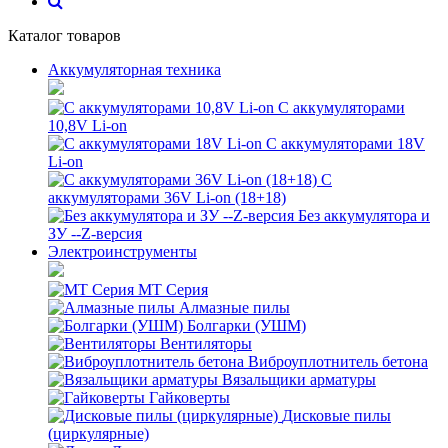
Каталог товаров
Аккумуляторная техника
С аккумуляторами
10,8V Li-on
С аккумуляторами 18V
Li-on
С
аккумуляторами 36V Li-on (18+18)
Без аккумулятора и
ЗУ --Z-версия
Электроинструменты
MT Серия
Алмазные пилы
Болгарки (УШМ)
Вентиляторы
Виброуплотнитель бетона
Вязальщики арматуры
Гайковерты
Дисковые пилы
(циркулярные)