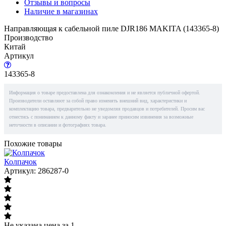
Отзывы и вопросы
Наличие в магазинах
Направляющая к сабельной пиле DJR186 MAKITA (143365-8)
Производство
Китай
Артикул
143365-8
Информация о товаре предоставлена для ознакомления и не является публичной офертой.
Производители оставляют за собой право изменять внешний вид, характеристики и
комплектацию товара, предварительно не уведомляя продавцов и потребителей. Просим вас
отнестись с пониманием к данному факту и заранее приносим извинения за возможные
неточности в описании и фотографиях товара.
Похожие товары
Колпачок
Артикул: 286287-0
Не указана цена
за 1