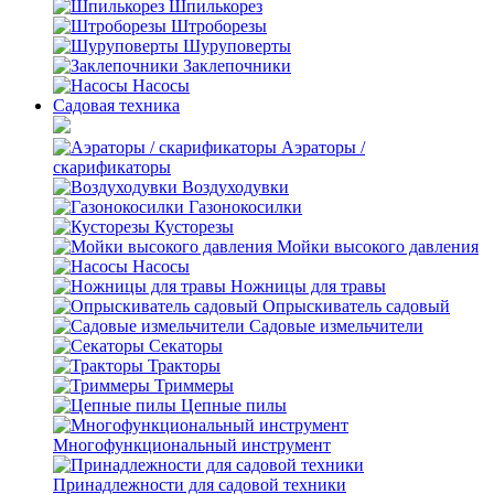
Шпилькорез
Штроборезы
Шуруповерты
Заклепочники
Насосы
Садовая техника
Аэраторы /
скарификаторы
Воздуходувки
Газонокосилки
Кусторезы
Мойки высокого давления
Насосы
Ножницы для травы
Опрыскиватель садовый
Садовые измельчители
Секаторы
Тракторы
Триммеры
Цепные пилы
Многофункциональный инструмент
Принадлежности для садовой техники