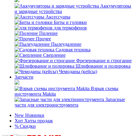
Аккумуляторы
и зарядные устройства
Аксессуары
Биты и головки
для термофенов
Пиление
Прочее
Пылеудаление
Садовая техника
Сверление
Фрезерование и строгание
Шлифование и полировка
Чемоданы (кейсы)
Запчасти
Взрыв схемы
инструмента Makita
Запасные
части для электроинструмента
New
Новинки
Хит
Хиты продаж
%
Скидки