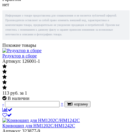
нет
Информация о товаре предоставлена для ознакомления и не является публичной офертой.
Производители оставляют за собой право изменять внешний вид, характеристики и
комплектацию товара, предварительно не уведомляя продавцов и потребителей. Просим вас
отнестись с пониманием к данному факту и заранее приносим извинения за возможные
неточности в описании и фотографиях товара.
Похожие товары
Редуктор в сборе
Артикул: 126001-1
113
руб.
за 1
В наличии
-
+
В корзину
Кривошип для HM1202C/HM1242C
Артикул: 323877-9