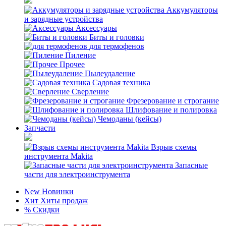
Аккумуляторы
и зарядные устройства
Аксессуары
Биты и головки
для термофенов
Пиление
Прочее
Пылеудаление
Садовая техника
Сверление
Фрезерование и строгание
Шлифование и полировка
Чемоданы (кейсы)
Запчасти
Взрыв схемы
инструмента Makita
Запасные
части для электроинструмента
New
Новинки
Хит
Хиты продаж
%
Скидки