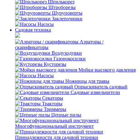
Шпилькорез
Штроборезы
Шуруповерты
Заклепочники
Насосы
Садовая техника
Аэраторы /
скарификаторы
Воздуходувки
Газонокосилки
Кусторезы
Мойки высокого давления
Насосы
Ножницы для травы
Опрыскиватель садовый
Садовые измельчители
Секаторы
Тракторы
Триммеры
Цепные пилы
Многофункциональный инструмент
Принадлежности для садовой техники