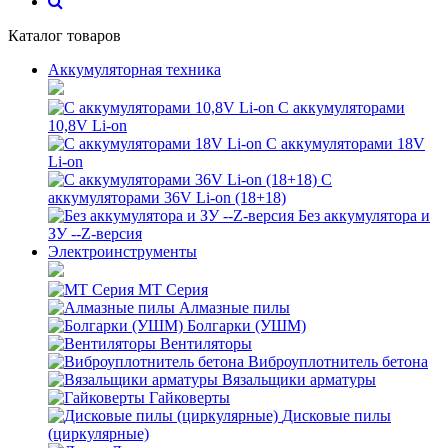
Каталог товаров
Аккумуляторная техника
С аккумуляторами
10,8V Li-on
С аккумуляторами 18V
Li-on
С
аккумуляторами 36V Li-on (18+18)
Без аккумулятора и
ЗУ --Z-версия
Электроинструменты
MT Серия
Алмазные пилы
Болгарки (УШМ)
Вентиляторы
Виброуплотнитель бетона
Вязальщики арматуры
Гайковерты
Дисковые пилы
(циркулярные)