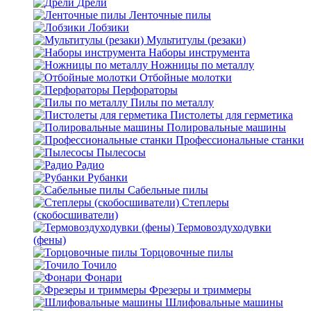
Дрели
Ленточные пилы
Лобзики
Мультитулы (резаки)
Наборы инструмента
Ножницы по металлу
Отбойные молотки
Перфораторы
Пилы по металлу
Пистолеты для герметика
Полировальные машины
Профессиональные станки
Пылесосы
Радио
Рубанки
Сабельные пилы
Степлеры
(скобосшиватели)
Термовоздуходувки
(фены)
Торцовочные пилы
Точило
Фонари
Фрезеры и триммеры
Шлифовальные машины