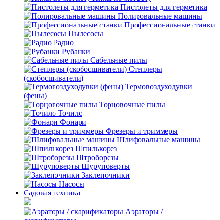
Пистолеты для герметика
Полировальные машины
Профессиональные станки
Пылесосы
Радио
Рубанки
Сабельные пилы
Степлеры
(скобосшиватели)
Термовоздуходувки
(фены)
Торцовочные пилы
Точило
Фонари
Фрезеры и триммеры
Шлифовальные машины
Шпилькорез
Штроборезы
Шуруповерты
Заклепочники
Насосы
Садовая техника
Аэраторы /