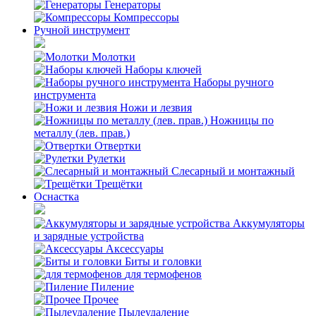
Генераторы
Компрессоры
Ручной инструмент
Молотки
Наборы ключей
Наборы ручного
инструмента
Ножи и лезвия
Ножницы по
металлу (лев. прав.)
Отвертки
Рулетки
Слесарный и монтажный
Трещётки
Оснастка
Аккумуляторы
и зарядные устройства
Аксессуары
Биты и головки
для термофенов
Пиление
Прочее
Пылеудаление