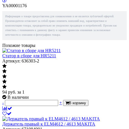
YA00001176
Информация о товаре предоставлена для ознакомления и не является публичной офертой.
Производители оставляют за собой право изменять внешний вид, характеристики и
комплектацию товара, предварительно не уведомляя продавцов и потребителей. Просим вас
отнестись с пониманием к данному факту и заранее приносим извинения за возможные
неточности в описании и фотографиях товара.
Похожие товары
Статор в сборе для HR5211
Артикул: 636303-2
94
руб.
за 1
В наличии
-
+
В корзину
Держатель правый к ELM4612 / 4613 MAKITA