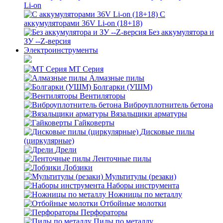
Li-on
С
аккумуляторами 36V Li-on (18+18)
Без аккумулятора и
ЗУ --Z-версия
Электроинструменты
MT Серия
Алмазные пилы
Болгарки (УШМ)
Вентиляторы
Виброуплотнитель бетона
Вязальщики арматуры
Гайковерты
Дисковые пилы
(циркулярные)
Дрели
Ленточные пилы
Лобзики
Мультитулы (резаки)
Наборы инструмента
Ножницы по металлу
Отбойные молотки
Перфораторы
Пилы по металлу