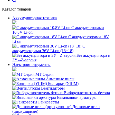
Каталог товаров
Аккумуляторная техника
С аккумуляторами
10,8V Li-on
С аккумуляторами 18V
Li-on
С
аккумуляторами 36V Li-on (18+18)
Без аккумулятора и
ЗУ --Z-версия
Электроинструменты
MT Серия
Алмазные пилы
Болгарки (УШМ)
Вентиляторы
Виброуплотнитель бетона
Вязальщики арматуры
Гайковерты
Дисковые пилы
(циркулярные)