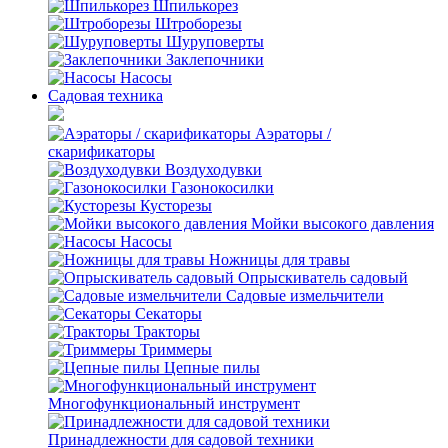
Шпилькорез
Штроборезы
Шуруповерты
Заклепочники
Насосы
Садовая техника
Аэраторы /
скарификаторы
Воздуходувки
Газонокосилки
Кусторезы
Мойки высокого давления
Насосы
Ножницы для травы
Опрыскиватель садовый
Садовые измельчители
Секаторы
Тракторы
Триммеры
Цепные пилы
Многофункциональный инструмент
Принадлежности для садовой техники