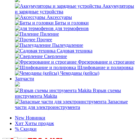
Аккумуляторы
и зарядные устройства
Аксессуары
Биты и головки
для термофенов
Пиление
Прочее
Пылеудаление
Садовая техника
Сверление
Фрезерование и строгание
Шлифование и полировка
Чемоданы (кейсы)
Запчасти
Взрыв схемы
инструмента Makita
Запасные
части для электроинструмента
New
Новинки
Хит
Хиты продаж
%
Скидки