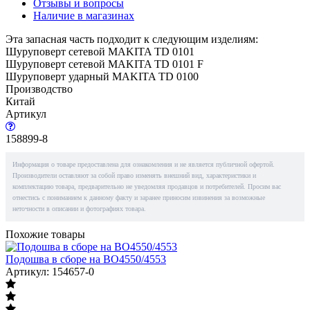
Отзывы и вопросы
Наличие в магазинах
Эта запасная часть подходит к следующим изделиям:
Шуруповерт сетевой MAKITA TD 0101
Шуруповерт сетевой MAKITA TD 0101 F
Шуруповерт ударный MAKITA TD 0100
Производство
Китай
Артикул
158899-8
Информация о товаре предоставлена для ознакомления и не является публичной офертой.
Производители оставляют за собой право изменять внешний вид, характеристики и
комплектацию товара, предварительно не уведомляя продавцов и потребителей. Просим вас
отнестись с пониманием к данному факту и заранее приносим извинения за возможные
неточности в описании и фотографиях товара.
Похожие товары
Подошва в сборе на BO4550/4553
Артикул: 154657-0