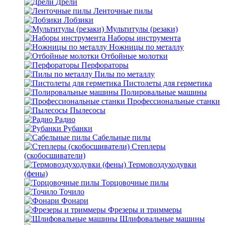
Дрели
Ленточные пилы
Лобзики
Мультитулы (резаки)
Наборы инструмента
Ножницы по металлу
Отбойные молотки
Перфораторы
Пилы по металлу
Пистолеты для герметика
Полировальные машины
Профессиональные станки
Пылесосы
Радио
Рубанки
Сабельные пилы
Степлеры
(скобосшиватели)
Термовоздуходувки
(фены)
Торцовочные пилы
Точило
Фонари
Фрезеры и триммеры
Шлифовальные машины