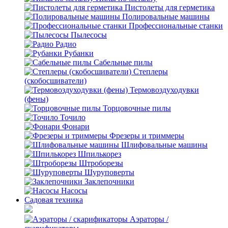
Пистолеты для герметика
Полировальные машины
Профессиональные станки
Пылесосы
Радио
Рубанки
Сабельные пилы
Степлеры
(скобосшиватели)
Термовоздуходувки
(фены)
Торцовочные пилы
Точило
Фонари
Фрезеры и триммеры
Шлифовальные машины
Шпилькорез
Штроборезы
Шуруповерты
Заклепочники
Насосы
Садовая техника
Аэраторы /