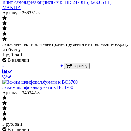
Винт-самонарезающийся 4х35 HR 2470(15) (266053-1),
MAKITA
Артикул: 266351-3
Запасные части для электроинструмента не подлежат возврату
и обмену.
1
руб.
за 1
В наличии
-
+
В корзину
Зажим шлифовал.бумаги к BO3700
Артикул: 345342-8
3
руб.
за 1
В наличии