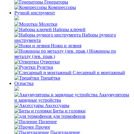
Генераторы
Компрессоры
Ручной инструмент
Молотки
Наборы ключей
Наборы ручного
инструмента
Ножи и лезвия
Ножницы по
металлу (лев. прав.)
Отвертки
Рулетки
Слесарный и монтажный
Трещётки
Оснастка
Аккумуляторы
и зарядные устройства
Аксессуары
Биты и головки
для термофенов
Пиление
Прочее
Пылеудаление