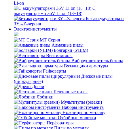
Li-on
С
аккумуляторами 36V Li-on (18+18)
Без аккумулятора и
ЗУ --Z-версия
Электроинструменты
MT Серия
Алмазные пилы
Болгарки (УШМ)
Вентиляторы
Виброуплотнитель бетона
Вязальщики арматуры
Гайковерты
Дисковые пилы
(циркулярные)
Дрели
Ленточные пилы
Лобзики
Мультитулы (резаки)
Наборы инструмента
Ножницы по металлу
Отбойные молотки
Перфораторы
Пилы по металлу