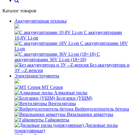
Каталог товаров
Аккумуляторная техника
С аккумуляторами
10,8V Li-on
С аккумуляторами 18V
Li-on
С
аккумуляторами 36V Li-on (18+18)
Без аккумулятора и
ЗУ --Z-версия
Электроинструменты
MT Серия
Алмазные пилы
Болгарки (УШМ)
Вентиляторы
Виброуплотнитель бетона
Вязальщики арматуры
Гайковерты
Дисковые пилы
(циркулярные)