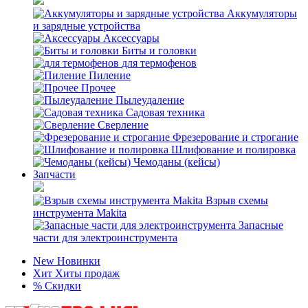
Аккумуляторы
и зарядные устройства
Аксессуары
Биты и головки
для термофенов
Пиление
Прочее
Пылеудаление
Садовая техника
Сверление
Фрезерование и строгание
Шлифование и полировка
Чемоданы (кейсы)
Запчасти
Взрыв схемы
инструмента Makita
Запасные
части для электроинструмента
New
Новинки
Хит
Хиты продаж
%
Скидки