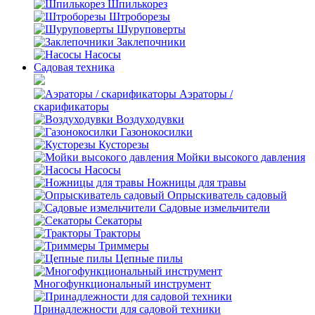
Шпилькорез
Штроборезы
Шуруповерты
Заклепочники
Насосы
Садовая техника
Аэраторы /
скарификаторы
Воздуходувки
Газонокосилки
Кусторезы
Мойки высокого давления
Насосы
Ножницы для травы
Опрыскиватель садовый
Садовые измельчители
Секаторы
Тракторы
Триммеры
Цепные пилы
Многофункциональный инструмент
Принадлежности для садовой техники