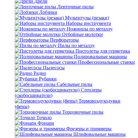
Дрели
Ленточные пилы
Лобзики
Мультитулы (резаки)
Наборы инструмента
Ножницы по металлу
Отбойные молотки
Перфораторы
Пилы по металлу
Пистолеты для герметика
Полировальные машины
Профессиональные станки
Пылесосы
Радио
Рубанки
Сабельные пилы
Степлеры
(скобосшиватели)
Термовоздуходувки
(фены)
Торцовочные пилы
Точило
Фонари
Фрезеры и триммеры
Шлифовальные машины