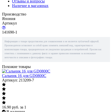
Отзывы и вопросы
Наличие в магазинах
Производство
Япония
Артикул
141690-1
Информация о товаре предоставлена для ознакомления и не является публичной офертой.
Производители оставляют за собой право изменять внешний вид, характеристики и
комплектацию товара, предварительно не уведомляя продавцов и потребителей. Просим вас
отнестись с пониманием к данному факту и заранее приносим извинения за возможные
неточности в описании и фотографиях товара.
Похожие товары
Сальник 16 для GD0800C
Артикул: 213209-7
16.90
руб.
за 1
В наличии