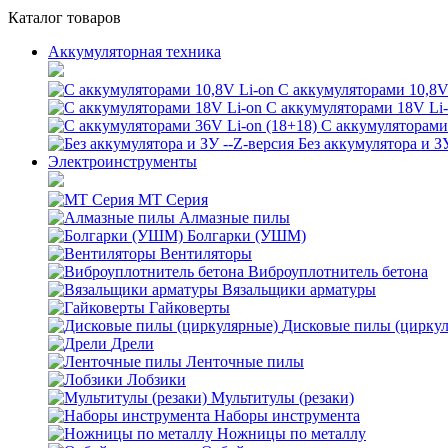
Каталог товаров
Аккумуляторная техника
С аккумуляторами 10,8V
С аккумуляторами 18V Li
С аккумуляторами 
Без аккумулятора и З
Электроинструменты
MT Серия
Алмазные пилы
Болгарки (УШМ)
Вентиляторы
Виброуплотнитель бетона
Вязальщики арматуры
Гайковерты
Дисковые пилы (цирку
Дрели
Ленточные пилы
Лобзики
Мультитулы (резаки)
Наборы инструмента
Ножницы по металлу