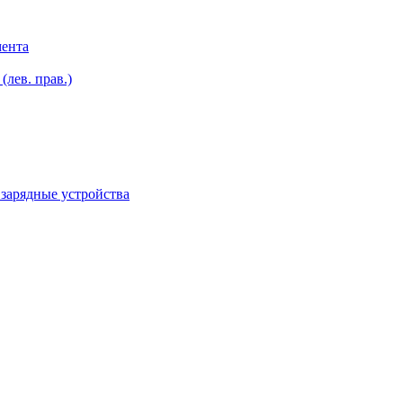
мента
лев. прав.)
зарядные устройства