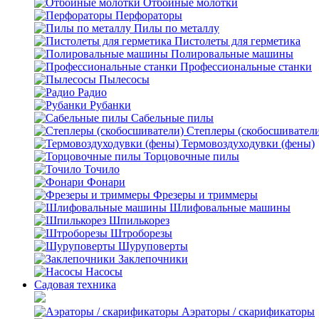
Отбойные молотки
Перфораторы
Пилы по металлу
Пистолеты для герметика
Полировальные машины
Профессиональные станки
Пылесосы
Радио
Рубанки
Сабельные пилы
Степлеры (скобосшивател
Термовоздуходувки (фены)
Торцовочные пилы
Точило
Фонари
Фрезеры и триммеры
Шлифовальные машины
Шпилькорез
Штроборезы
Шуруповерты
Заклепочники
Насосы
Садовая техника
Аэраторы / скарификаторы