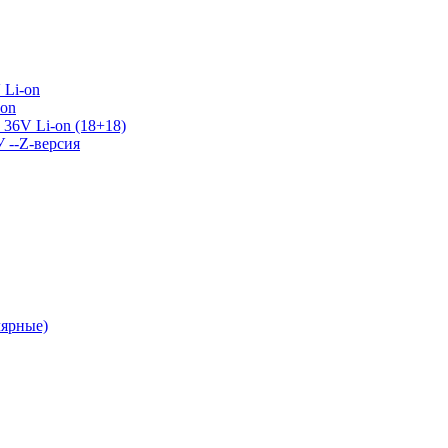
 Li-on
-on
36V Li-on (18+18)
У --Z-версия
лярные)