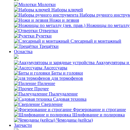
Молотки
Наборы ключей
Наборы ручного инстру
Ножи и лезвия
Ножницы по металлу (
Отвертки
Рулетки
Слесарный и монтажный
Трещётки
Оснастка
Аккумуляторы и 
Аксессуары
Биты и головки
для термофенов
Пиление
Прочее
Пылеудаление
Садовая техника
Сверление
Фрезерование и строгание
Шлифование и полировка
Чемоданы (кейсы)
Запчасти